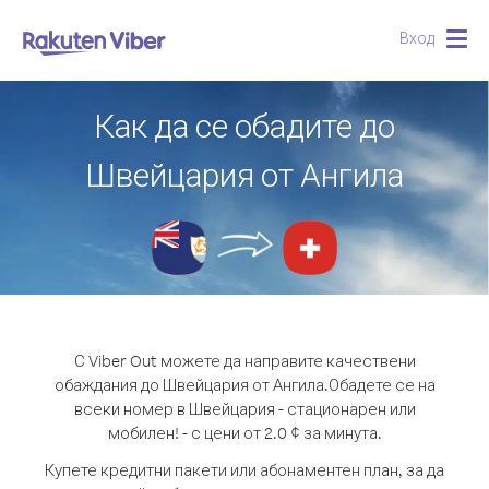
Вход
Togg
navig
Как да се обадите до
Швейцария от Ангила
С Viber Out можете да направите качествени
обаждания до Швейцария от Ангила.
Обадете се на
всеки номер в Швейцария - стационарен или
мобилен! - с цени от 2.0 ¢ за минута.
Купете кредитни пакети или абонаментен план, за да