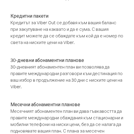
Кредитни пакети
Кредитът за Viber Out се добавя към вашия баланс
при закупуване на каквато и да е сума. С вашия
кредит можете да се обаждате към кой да е номер по
света на ниските цени на Viber.
30-дневни абонаментни планове
30-дневният абонаментен план ви позволява да
правите международни разговори към дестинация по
ваш избор в продължение на 30 дни с ниските цени на
Viber.
Месечни абонаментни планове
Месечният абонаментен план ви дава гъвкавостта да
правите международни обаждания към стационарни и
мобилни телефони на ниски цени, без да се налага да
подновявате вашия план. С плана за месечен