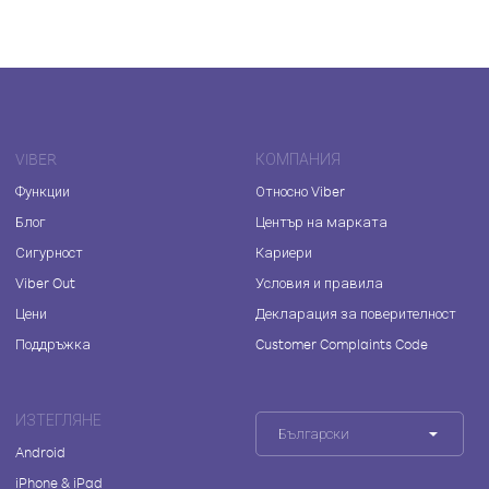
VIBER
КОМПАНИЯ
Функции
Относно Viber
Блог
Център на марката
Сигурност
Кариери
Viber Out
Условия и правила
Цени
Декларация за поверителност
Поддръжка
Customer Complaints Code
ИЗТЕГЛЯНЕ
Български
Android
iPhone & iPad