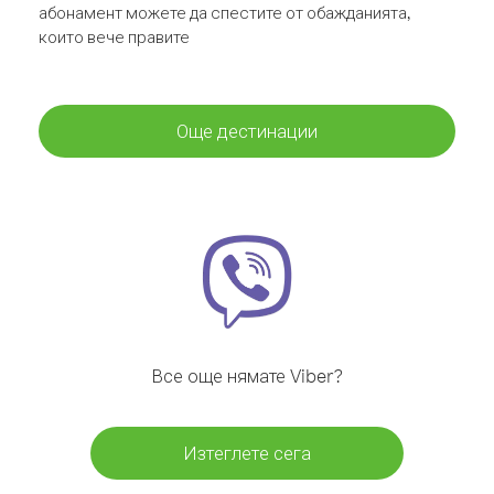
абонамент можете да спестите от обажданията,
които вече правите
Още дестинации
Все още нямате Viber?
Изтеглете сега