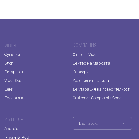
VIBER
КОМПАНИЯ
Функции
Относно Viber
Блог
Център на марката
Сигурност
Кариери
Viber Out
Условия и правила
Цени
Декларация за поверителност
Поддръжка
Customer Complaints Code
ИЗТЕГЛЯНЕ
Български
Android
iPhone & iPad