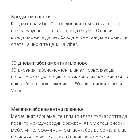
Кредитни пакети
Кредитът за Viber Out се добавя към вашия баланс
при закупуване на каквато и да е сума. С вашия
кредит можете да се обаждате към кой да е номер по
света на ниските цени на Viber.
30-дневни абонаментни планове
30-дневният абонаментен план ви позволява да
правите международни разговори към дестинация по
ваш избор в продължение на 30 дни с ниските цени на
Viber.
Месечни абонаментни планове
Месечният абонаментен план ви дава гъвкавостта да
правите международни обаждания към стационарни и
мобилни телефони на ниски цени, без да се налага да
подновявате вашия план. С плана за месечен