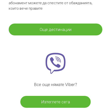
абонамент можете да спестите от обажданията,
които вече правите
Още дестинации
Все още нямате Viber?
Изтеглете сега