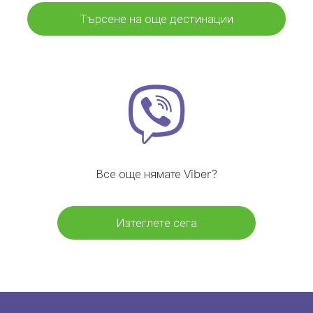
Търсене на още дестинации
Все още нямате Viber?
Изтеглете сега