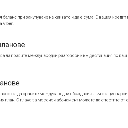
я баланс при закупуване на каквато и да е сума. С вашия креди
 Viber.
планове
ява да правите международни разговори към дестинация по ваш
ланове
кавостта да правите международни обаждания към стационарни 
шия план. С плана за месечен абонамент можете да спестите от 