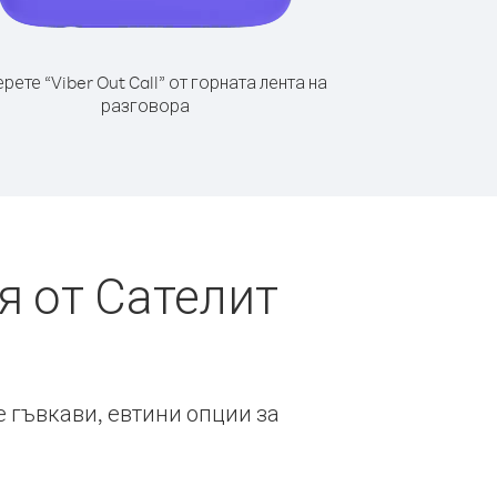
рете “Viber Out Call” от горната лента на
разговора
я от Сателит
е гъвкави, евтини опции за