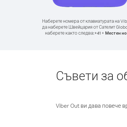
Наберете номера от клавиатурата на Vib
да наберете Швейцария от Сателит Global
наберете както следва:
+
+
41
Местен н
Съвети за о
Viber Out ви дава повече 