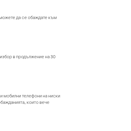
т можете да се обаждате към
 избор в продължение на 30
и мобилни телефони на ниски
обажданията, които вече