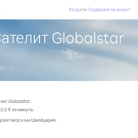
г
Вход
или
Създаване на акаунт
ателит Globalstar
ит Globalstar.
2.0 ¢ за минута.
а разговор към Швейцария.