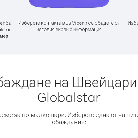
er.
За
Изберете контакта във Viber и се обадете от
Избе
star,
неговия екран с информация
омер
баждане на Швейцари
Globalstar
време за по-малко пари. Изберете една от нашит
обаждания: