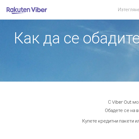
Изтеглян
Как да се обадит
С Viber Out м
Обадете се на в
Купете кредитни пакети и