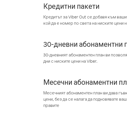
Кредитни пакети
Кредитът за Viber Out се добавя към ваши
кой да е номер по света на ниските цени на
30-дневни абонаментни 
30-дневният абонаментен план ви позвол
дни с ниските цени на Viber.
Месечни абонаментни п
Месечният абонаментен план ви дава гъв
цени, без да се налага да подновявате ва
правите