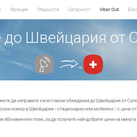
е
Функции
Общности
Сигурност
Viber Out
Бло
е до Швейцария от С
ожете да направите качествени обаждания до Швейцария от Сател
секи номер в Швейцария - стационарен или мобилен! - с цени от 
ли абонаментен план, за да получите най-добрите цени на минут