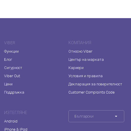
VIBER
КОМПАНИЯ
Функции
Относно Viber
Блог
Център на марката
Сигурност
Кариери
Viber Out
Условия и правила
Цени
Декларация за поверителност
Поддръжка
Customer Complaints Code
ИЗТЕГЛЯНЕ
Български
Android
iPhone & iPad