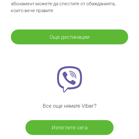
абонамент можете да спестите от обажданията,
които вече правите
Още дестинации
Все още нямате Viber?
Изтеглете сега