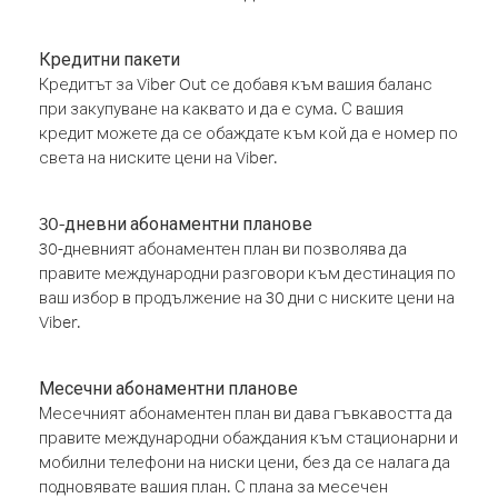
Кредитни пакети
Кредитът за Viber Out се добавя към вашия баланс
при закупуване на каквато и да е сума. С вашия
кредит можете да се обаждате към кой да е номер по
света на ниските цени на Viber.
30-дневни абонаментни планове
30-дневният абонаментен план ви позволява да
правите международни разговори към дестинация по
ваш избор в продължение на 30 дни с ниските цени на
Viber.
Месечни абонаментни планове
Месечният абонаментен план ви дава гъвкавостта да
правите международни обаждания към стационарни и
мобилни телефони на ниски цени, без да се налага да
подновявате вашия план. С плана за месечен