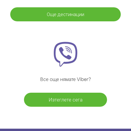
Още дестинации
Все още нямате Viber?
Изтеглете сега