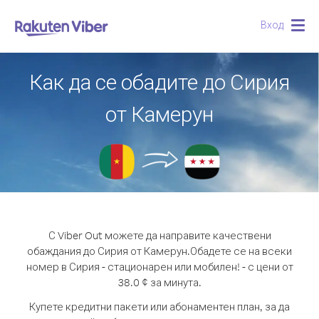
Вход
Togg
navig
Как да се обадите до Сирия
от Камерун
С Viber Out можете да направите качествени
обаждания до Сирия от Камерун.
Обадете се на всеки
номер в Сирия - стационарен или мобилен! - с цени от
38.0 ¢ за минута.
Купете кредитни пакети или абонаментен план, за да