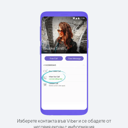
Изберете контакта във Viber и се обадете от
неговия екран с информация