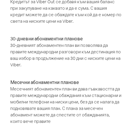
Кредитът за Viber Out се добавя към вашия баланс
при закупуване на каквато и да е сума. С вашия
кредит можете да се обаждате към кой да е номер по
света на ниските цени на Viber.
30-дневни абонаментни планове
30-дневният абонаментен план ви позволява да
правите международни разговори към дестинация по
ваш избор в продължение на 30 дни с ниските цени на
Viber.
Месечни абонаментни планове
Месечният абонаментен план ви дава гъвкавостта да
правите международни обаждания към стационарни и
мобилни телефони на ниски цени, без да се налага да
подновявате вашия план. С плана за месечен
абонамент можете да спестите от обажданията,
които вече правите