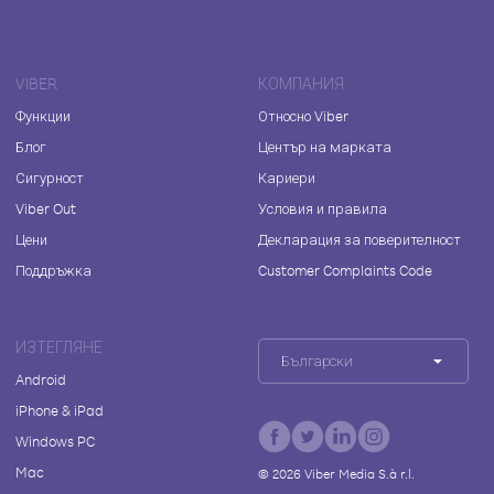
VIBER
КОМПАНИЯ
Функции
Относно Viber
Блог
Център на марката
Сигурност
Кариери
Viber Out
Условия и правила
Цени
Декларация за поверителност
Поддръжка
Customer Complaints Code
ИЗТЕГЛЯНЕ
Български
Android
iPhone & iPad
Windows PC
Mac
©
2026
Viber Media S.à r.l.