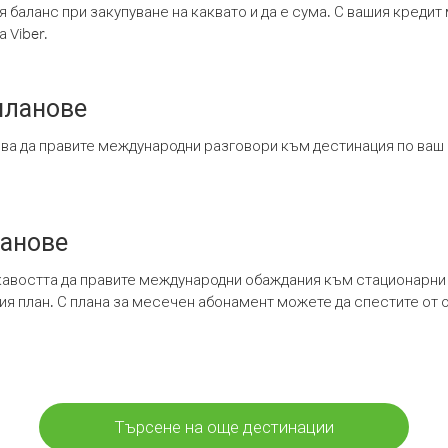
я баланс при закупуване на каквато и да е сума. С вашия креди
 Viber.
планове
ява да правите международни разговори към дестинация по ваш
ланове
кавостта да правите международни обаждания към стационарни 
шия план. С плана за месечен абонамент можете да спестите от 
Търсене на още дестинации