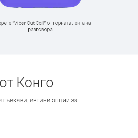
рете “Viber Out Call” от горната лента на
разговора
от Конго
е гъвкави, евтини опции за