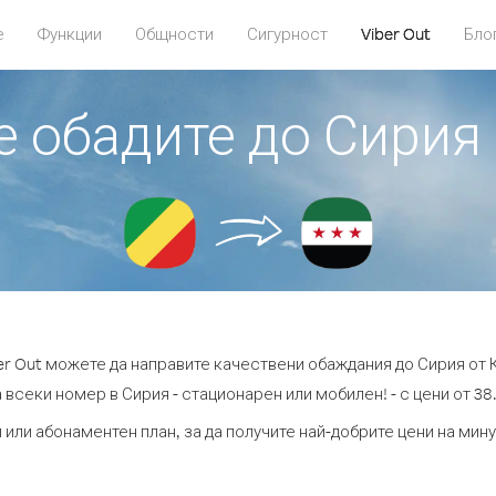
е
Функции
Общности
Сигурност
Viber Out
Бло
е обадите до Сирия
er Out можете да направите качествени обаждания до Сирия от 
 всеки номер в Сирия - стационарен или мобилен! - с цени от 38.
 или абонаментен план, за да получите най-добрите цени на мин