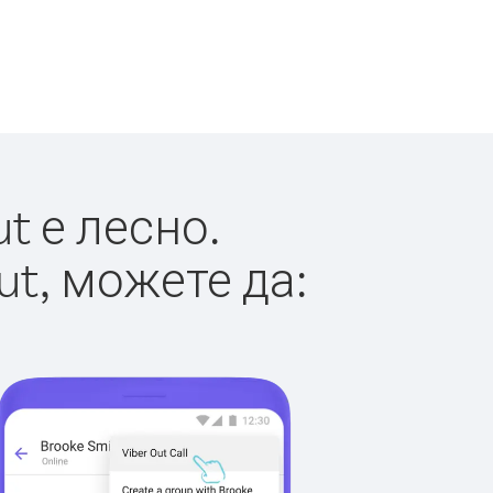
t е лесно.
ut, можете да: