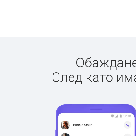
Обажданет
След като има