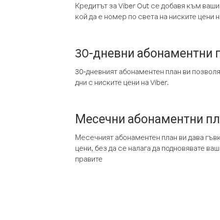
Кредитът за Viber Out се добавя към ваши
кой да е номер по света на ниските цени на
30-дневни абонаментни 
30-дневният абонаментен план ви позвол
дни с ниските цени на Viber.
Месечни абонаментни п
Месечният абонаментен план ви дава гъв
цени, без да се налага да подновявате ва
правите