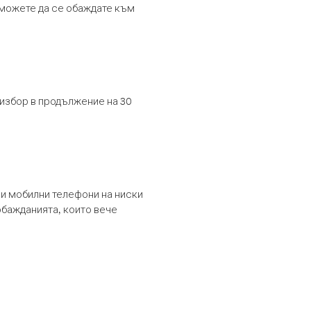
т можете да се обаждате към
 избор в продължение на 30
и мобилни телефони на ниски
обажданията, които вече