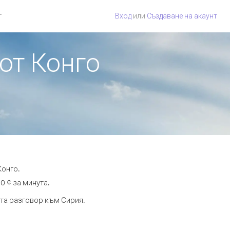
г
Вход
или
Създаване на акаунт
 от Конго
Конго.
0 ¢ за минута.
ута разговор към Сирия.