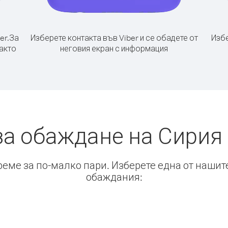
er.
За
Изберете контакта във Viber и се обадете от
Избе
както
неговия екран с информация
за обаждане на Сирия 
време за по-малко пари. Изберете една от нашит
обаждания: