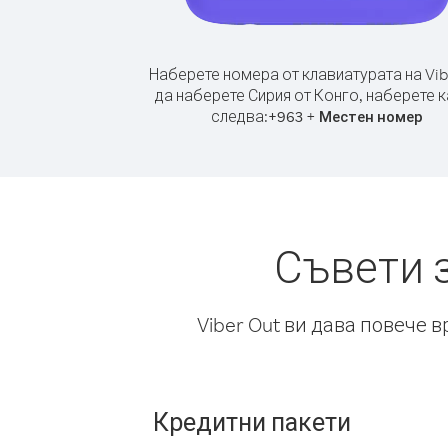
Наберете номера от клавиатурата на Vib
да наберете Сирия от Конго, наберете 
следва:
+
+
963
Местен номер
Съвети 
Viber Out ви дава повече 
Кредитни пакети