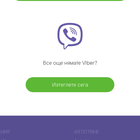
Все още нямате Viber?
Изтеглете сега
АНИЯ
ИЗТЕГЛЯНЕ