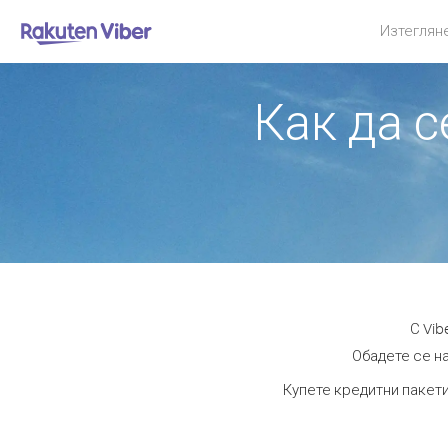
Изтеглян
Как да с
С Vib
Обадете се на
Купете кредитни пакети