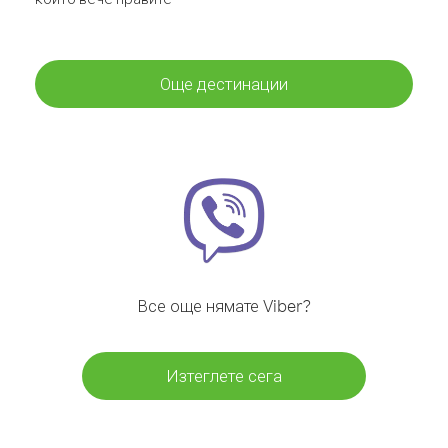
Още дестинации
Все още нямате Viber?
Изтеглете сега