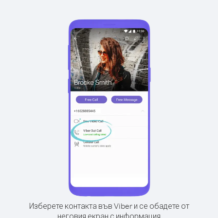
Изберете контакта във Viber и се обадете от
неговия екран с информация