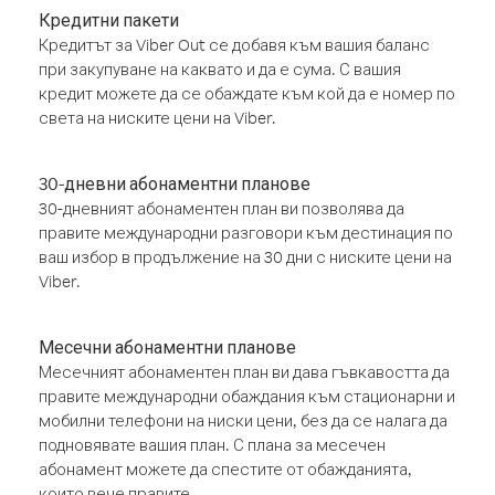
Кредитни пакети
Кредитът за Viber Out се добавя към вашия баланс
при закупуване на каквато и да е сума. С вашия
кредит можете да се обаждате към кой да е номер по
света на ниските цени на Viber.
30-дневни абонаментни планове
30-дневният абонаментен план ви позволява да
правите международни разговори към дестинация по
ваш избор в продължение на 30 дни с ниските цени на
Viber.
Месечни абонаментни планове
Месечният абонаментен план ви дава гъвкавостта да
правите международни обаждания към стационарни и
мобилни телефони на ниски цени, без да се налага да
подновявате вашия план. С плана за месечен
абонамент можете да спестите от обажданията,
които вече правите