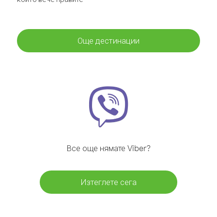
Още дестинации
Все още нямате Viber?
Изтеглете сега