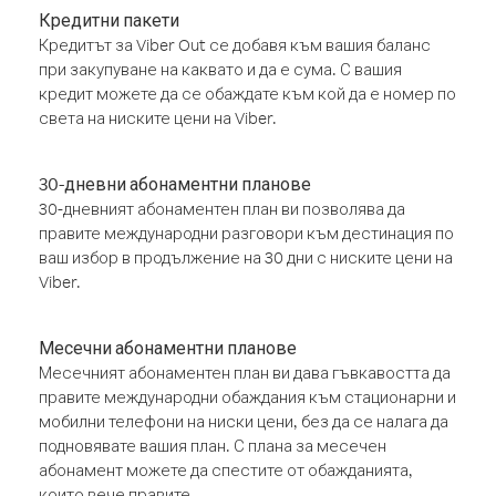
Кредитни пакети
Кредитът за Viber Out се добавя към вашия баланс
при закупуване на каквато и да е сума. С вашия
кредит можете да се обаждате към кой да е номер по
света на ниските цени на Viber.
30-дневни абонаментни планове
30-дневният абонаментен план ви позволява да
правите международни разговори към дестинация по
ваш избор в продължение на 30 дни с ниските цени на
Viber.
Месечни абонаментни планове
Месечният абонаментен план ви дава гъвкавостта да
правите международни обаждания към стационарни и
мобилни телефони на ниски цени, без да се налага да
подновявате вашия план. С плана за месечен
абонамент можете да спестите от обажданията,
които вече правите