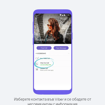
Изберете контакта във Viber и се обадете от
неговия екран с информация