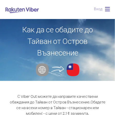
Вход
Togg
navig
Как да се обадите до
Тайван от Остров
Възнесение
С Viber Out можете да направите качествени
обаждания до Тайван от Остров Възнесение.
Обадете
се на всеки номер в Тайван - стационарен или
мобилен! - с цени от 2.1 ¢ за минута.