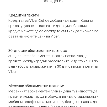
обаждания:
Кредитни пакети
Кредитът за Viber Out се добавя към вашия баланс
при закупуване на каквато и да е сума. С вашия
кредит можете да се обаждате към кой да е номер по
света на ниските цени на Viber.
30-дневни абонаментни планове
30-дневният абонаментен план ви позволява да
правите международни разговори към дестинация по
ваш избор в продължение на 30 дни с ниските цени на
Viber.
Месечни абонаментни планове
Месечният абонаментен план ви дава гъвкавостта да
правите международни обаждания към стационарни и
мобилни телефони на ниски цени, без да се налага да
подновявате вашия план. С плана за месечен