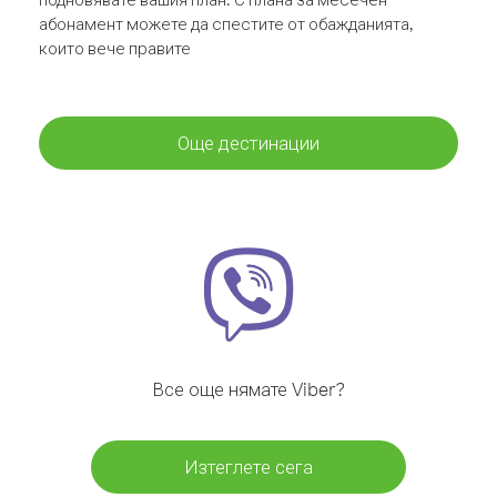
абонамент можете да спестите от обажданията,
които вече правите
Още дестинации
Все още нямате Viber?
Изтеглете сега