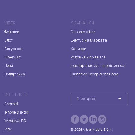
VIBER
КОМПАНИЯ
Функции
Относно Viber
Блог
Център на марката
Сигурност
Кариери
Viber Out
Условия и правила
Цени
Декларация за поверителност
Поддръжка
Customer Complaints Code
ИЗТЕГЛЯНЕ
Български
Android
iPhone & iPad
Windows PC
Mac
©
2026
Viber Media S.à r.l.