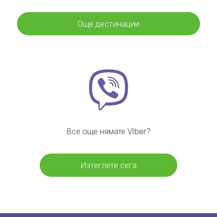
Още дестинации
Все още нямате Viber?
Изтеглете сега