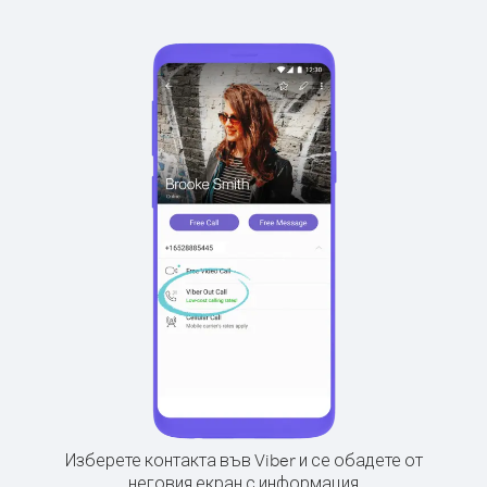
Изберете контакта във Viber и се обадете от
неговия екран с информация