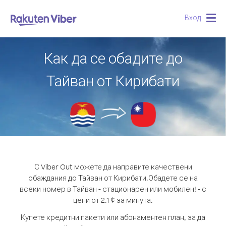
Вход
Togg
navig
Как да се обадите до
Тайван от Кирибати
С Viber Out можете да направите качествени
обаждания до Тайван от Кирибати.
Обадете се на
всеки номер в Тайван - стационарен или мобилен! - с
цени от 2.1 ¢ за минута.
Купете кредитни пакети или абонаментен план, за да