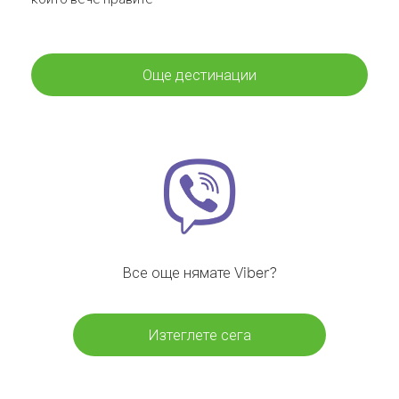
Още дестинации
Все още нямате Viber?
Изтеглете сега