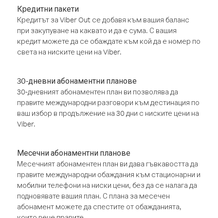
Кредитни пакети
Кредитът за Viber Out се добавя към вашия баланс
при закупуване на каквато и да е сума. С вашия
кредит можете да се обаждате към кой да е номер по
света на ниските цени на Viber.
30-дневни абонаментни планове
30-дневният абонаментен план ви позволява да
правите международни разговори към дестинация по
ваш избор в продължение на 30 дни с ниските цени на
Viber.
Месечни абонаментни планове
Месечният абонаментен план ви дава гъвкавостта да
правите международни обаждания към стационарни и
мобилни телефони на ниски цени, без да се налага да
подновявате вашия план. С плана за месечен
абонамент можете да спестите от обажданията,
които вече правите