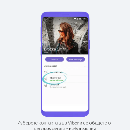
Изберете контакта във Viber и се обадете от
неговия екран с информация