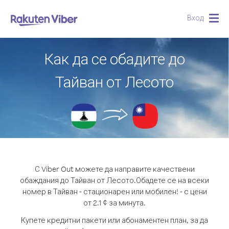
Вход
Togg
navig
Как да се обадите до
Тайван от Лесото
С Viber Out можете да направите качествени
обаждания до Тайван от Лесото.
Обадете се на всеки
номер в Тайван - стационарен или мобилен! - с цени
от 2.1 ¢ за минута.
Купете кредитни пакети или абонаментен план, за да