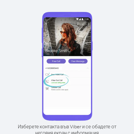
Изберете контакта във Viber и се обадете от
неговия екран с информация