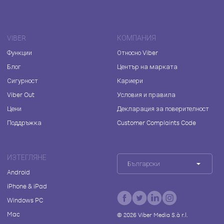
VIBER
КОМПАНИЯ
Функции
Относно Viber
Блог
Център на марката
Сигурност
Кариери
Viber Out
Условия и правила
Цени
Декларация за поверителност
Поддръжка
Customer Complaints Code
ИЗТЕГЛЯНЕ
Български
Android
iPhone & iPad
Windows PC
Mac
©
2026
Viber Media S.à r.l.