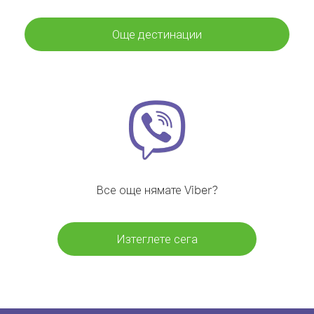
Още дестинации
Все още нямате Viber?
Изтеглете сега