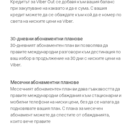
Кредитът за Viber Out се добавя към вашия баланс
при закупуване на каквато и да е сума. С вашия
кредит можете да се обаждате към кой да е номер по
света на ниските цени на Viber.
30-дневни абонаментни планове
30-дневният абонаментен план ви позволява да
правите международни разговори към дестинация по
ваш избор в продължение на 30 дни с ниските цени на
Viber.
Месечни абонаментни планове
Месечният абонаментен план ви дава гъвкавостта да
правите международни обаждания към стационарни и
мобилни телефони на ниски цени, без да се налага да
подновявате вашия план. С плана за месечен
абонамент можете да спестите от обажданията,
които вече правите