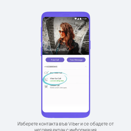
Изберете контакта във Viber и се обадете от
неговия екран с информация