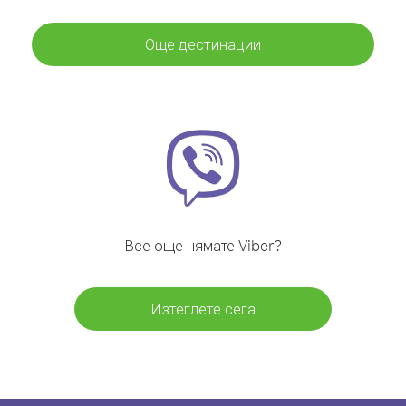
Още дестинации
Все още нямате Viber?
Изтеглете сега