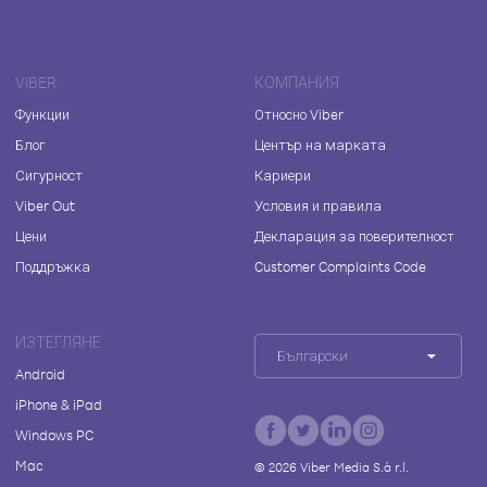
VIBER
КОМПАНИЯ
Функции
Относно Viber
Блог
Център на марката
Сигурност
Кариери
Viber Out
Условия и правила
Цени
Декларация за поверителност
Поддръжка
Customer Complaints Code
ИЗТЕГЛЯНЕ
Български
Android
iPhone & iPad
Windows PC
Mac
©
2026
Viber Media S.à r.l.