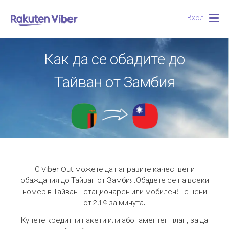
Вход
Togg
navig
Как да се обадите до
Тайван от Замбия
С Viber Out можете да направите качествени
обаждания до Тайван от Замбия.
Обадете се на всеки
номер в Тайван - стационарен или мобилен! - с цени
от 2.1 ¢ за минута.
Купете кредитни пакети или абонаментен план, за да