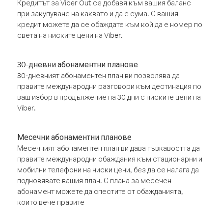
Кредитът за Viber Out се добавя към вашия баланс
при закупуване на каквато и да е сума. С вашия
кредит можете да се обаждате към кой да е номер по
света на ниските цени на Viber.
30-дневни абонаментни планове
30-дневният абонаментен план ви позволява да
правите международни разговори към дестинация по
ваш избор в продължение на 30 дни с ниските цени на
Viber.
Месечни абонаментни планове
Месечният абонаментен план ви дава гъвкавостта да
правите международни обаждания към стационарни и
мобилни телефони на ниски цени, без да се налага да
подновявате вашия план. С плана за месечен
абонамент можете да спестите от обажданията,
които вече правите