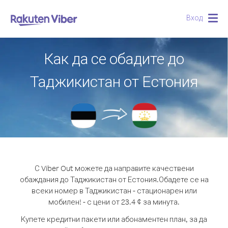
Вход
Togg
navig
Как да се обадите до
Таджикистан от Естония
С Viber Out можете да направите качествени
обаждания до Таджикистан от Естония.
Обадете се на
всеки номер в Таджикистан - стационарен или
мобилен! - с цени от 23.4 ¢ за минута.
Купете кредитни пакети или абонаментен план, за да