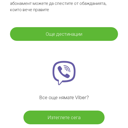
абонамент можете да спестите от обажданията,
които вече правите
Още дестинации
Все още нямате Viber?
Изтеглете сега