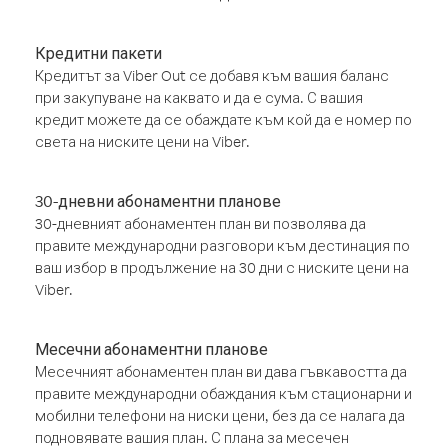
Кредитни пакети
Кредитът за Viber Out се добавя към вашия баланс
при закупуване на каквато и да е сума. С вашия
кредит можете да се обаждате към кой да е номер по
света на ниските цени на Viber.
30-дневни абонаментни планове
30-дневният абонаментен план ви позволява да
правите международни разговори към дестинация по
ваш избор в продължение на 30 дни с ниските цени на
Viber.
Месечни абонаментни планове
Месечният абонаментен план ви дава гъвкавостта да
правите международни обаждания към стационарни и
мобилни телефони на ниски цени, без да се налага да
подновявате вашия план. С плана за месечен