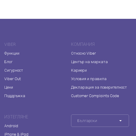
VIBER
КОМПАНИЯ
Функции
Относно Viber
Блог
Център на марката
Сигурност
Кариери
Viber Out
Условия и правила
Цени
Декларация за поверителност
Поддръжка
Customer Complaints Code
ИЗТЕГЛЯНЕ
Български
Android
iPhone & iPad