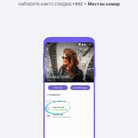
наберете както следва:
+
+
992
Местен номер