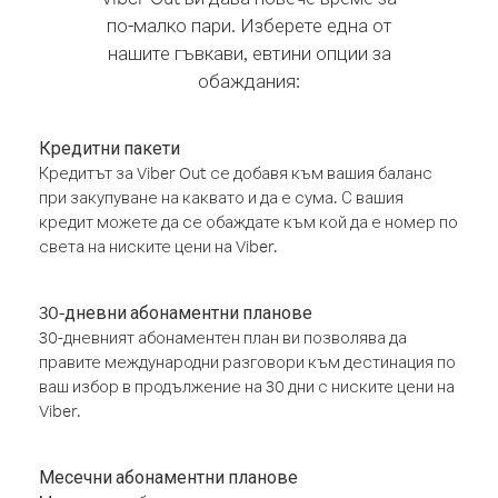
по-малко пари. Изберете една от
нашите гъвкави, евтини опции за
обаждания:
Кредитни пакети
Кредитът за Viber Out се добавя към вашия баланс
при закупуване на каквато и да е сума. С вашия
кредит можете да се обаждате към кой да е номер по
света на ниските цени на Viber.
30-дневни абонаментни планове
30-дневният абонаментен план ви позволява да
правите международни разговори към дестинация по
ваш избор в продължение на 30 дни с ниските цени на
Viber.
Месечни абонаментни планове