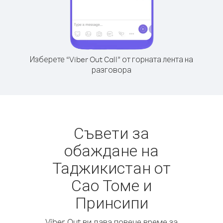
Изберете “Viber Out Call” от горната лента на
разговора
Съвети за
обаждане на
Таджикистан от
Сао Томе и
Принсипи
Viber Out ви дава повече време за