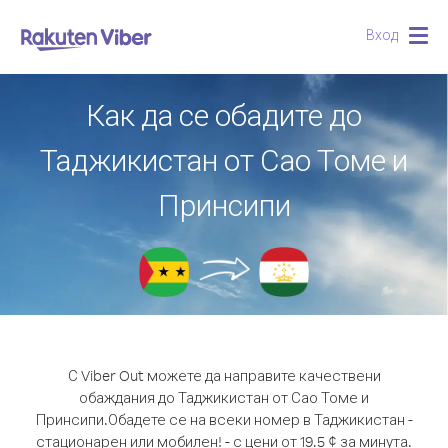
Вход
Togg
navig
Как да се обадите до
Таджикистан от Сао Томе и
Принсипи
С Viber Out можете да направите качествени
обаждания до Таджикистан от Сао Томе и
Принсипи.
Обадете се на всеки номер в Таджикистан -
стационарен или мобилен! - с цени от 19.5 ¢ за минута.