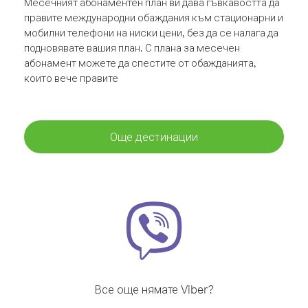
Месечният абонаментен план ви дава гъвкавостта да
правите международни обаждания към стационарни и
мобилни телефони на ниски цени, без да се налага да
подновявате вашия план. С плана за месечен
абонамент можете да спестите от обажданията,
които вече правите
Още дестинации
Все още нямате Viber?