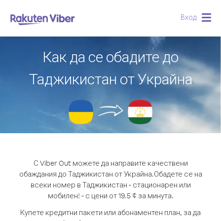
Вход
Togg
navig
Как да се обадите до
Таджикистан от Украйна
С Viber Out можете да направите качествени
обаждания до Таджикистан от Украйна.
Обадете се на
всеки номер в Таджикистан - стационарен или
мобилен! - с цени от 19.5 ¢ за минута.
Купете кредитни пакети или абонаментен план, за да