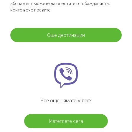
абонамент можете да спестите от обажданията,
които вече правите
Още дестинации
Все още нямате Viber?
Изтеглете сега