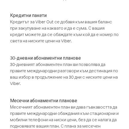
Кредитни пакети
Кредитът за Viber Out се добавя към вашия баланс
при закупуване на каквато и да е сума. С вашия
кредит можете да се обаждате към кой да е номер по
света на ниските цени на Viber.
30-дневни абонаментни планове
30-дневният абонаментен план ви позволява да
правите международни разговори към дестинация по
ваш избор в продължение на 30 дни с ниските цени на
Viber.
Месечни абонаментни планове
Месечният абонаментен план ви дава гъвкавостта да
правите международни обаждания към стационарни и
мобилни телефони на ниски цени, без да се налага да
подновявате вашия план. С плана за месечен