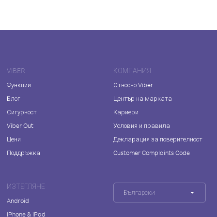
VIBER
КОМПАНИЯ
Функции
Относно Viber
Блог
Център на марката
Сигурност
Кариери
Viber Out
Условия и правила
Цени
Декларация за поверителност
Поддръжка
Customer Complaints Code
ИЗТЕГЛЯНЕ
Български
Android
iPhone & iPad