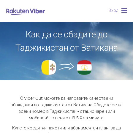
Вход
Togg
navig
Как да се обадите до
Таджикистан от Ватикана
С Viber Out можете да направите качествени
обаждания до Таджикистан от Ватикана.
Обадете се на
всеки номер в Таджикистан - стационарен или
мобилен! - с цени от 19.5 ¢ за минута.
Купете кредитни пакети или абонаментен план, за да