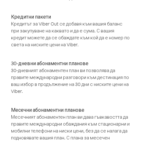
Кредитни пакети
Кредитът за Viber Out се добавя към вашия баланс
при закупуване на каквато и да е сума. С вашия
кредит можете да се обаждате към кой да е номер по
света на ниските цени на Viber.
30-дневни абонаментни планове
30-дневният абонаментен план ви позволява да
правите международни разговори към дестинация по
ваш избор в продължение на 30 дни с ниските цени на
Viber.
Месечни абонаментни планове
Месечният абонаментен план ви дава гъвкавостта да
правите международни обаждания към стационарни и
мобилни телефони на ниски цени, без да се налага да
подновявате вашия план. С плана за месечен