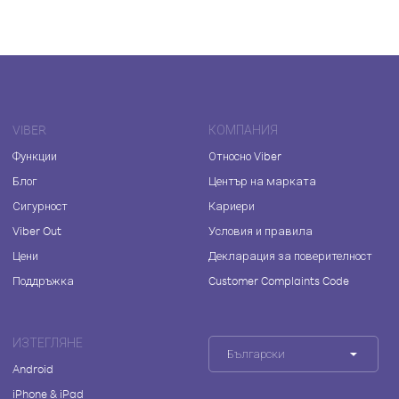
VIBER
КОМПАНИЯ
Функции
Относно Viber
Блог
Център на марката
Сигурност
Кариери
Viber Out
Условия и правила
Цени
Декларация за поверителност
Поддръжка
Customer Complaints Code
ИЗТЕГЛЯНЕ
Български
Android
iPhone & iPad