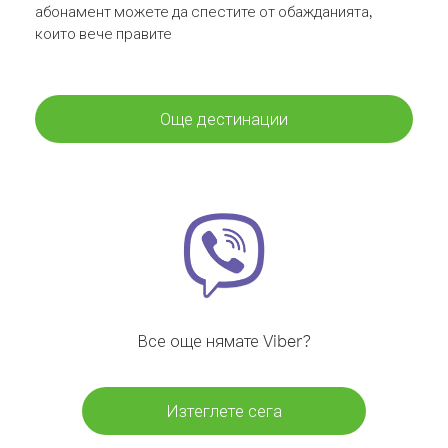
абонамент можете да спестите от обажданията,
които вече правите
Още дестинации
Все още нямате Viber?
Изтеглете сега