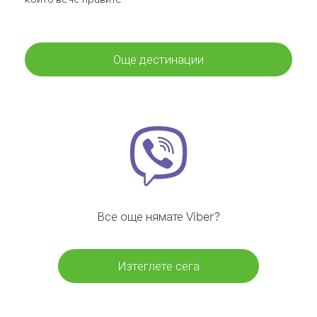
Още дестинации
Все още нямате Viber?
Изтеглете сега