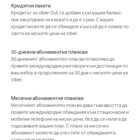
Кредитни пакети
Кредитът за Viber Out се добавя към вашия баланс
при закупуване на каквато и да е сума. С вашия
кредит можете да се обаждате към кой да е номер по
света на ниските цени на Viber.
30-дневни абонаментни планове
30-дневният абонаментен план ви позволява да
правите международни разговори към дестинация по
ваш избор в продължение на 30 дни с ниските цени на
Viber.
Месечни абонаментни планове
Месечният абонаментен план ви дава гъвкавостта да
правите международни обаждания към стационарни и
мобилни телефони на ниски цени, без да се налага да
подновявате вашия план. С плана за месечен
абонамент можете да спестите от обажданията,
които вече правите