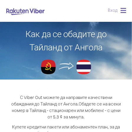
Вход
Togg
navig
Как да се обадите до
Тайланд от Ангола
С Viber Out можете да направите качествени
обаждания до Тайланд от Ангола.
Обадете се на всеки
номер в Тайланд - стационарен или мобилен! - с цени
от 5.3 ¢ за минута.
Купете кредитни пакети или абонаментен план, за да