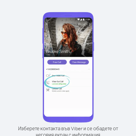
Изберете контакта във Viber и се обадете от
неговия екран с информация