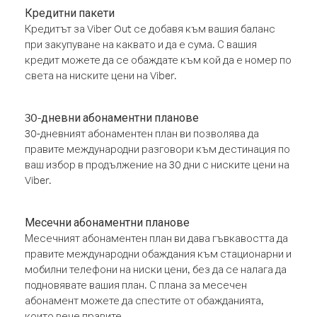
Кредитни пакети
Кредитът за Viber Out се добавя към вашия баланс
при закупуване на каквато и да е сума. С вашия
кредит можете да се обаждате към кой да е номер по
света на ниските цени на Viber.
30-дневни абонаментни планове
30-дневният абонаментен план ви позволява да
правите международни разговори към дестинация по
ваш избор в продължение на 30 дни с ниските цени на
Viber.
Месечни абонаментни планове
Месечният абонаментен план ви дава гъвкавостта да
правите международни обаждания към стационарни и
мобилни телефони на ниски цени, без да се налага да
подновявате вашия план. С плана за месечен
абонамент можете да спестите от обажданията,
които вече правите