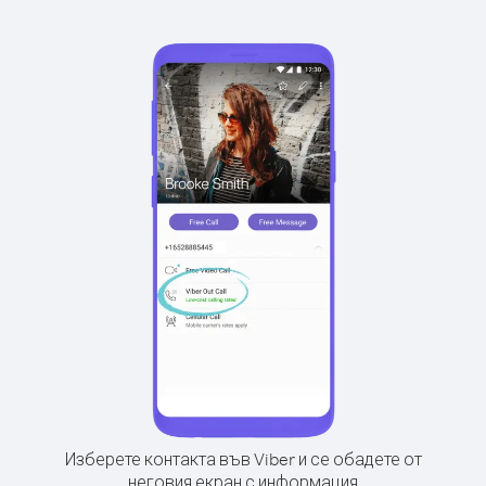
Изберете контакта във Viber и се обадете от
неговия екран с информация