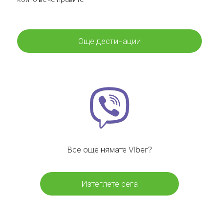
Още дестинации
Все още нямате Viber?
Изтеглете сега