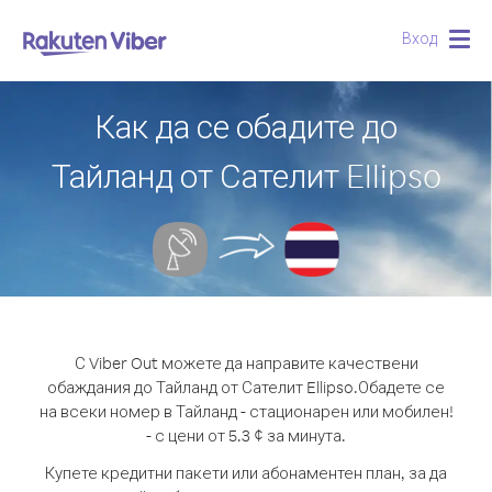
Вход
Togg
navig
Как да се обадите до
Тайланд от Сателит Ellipso
С Viber Out можете да направите качествени
обаждания до Тайланд от Сателит Ellipso.
Обадете се
на всеки номер в Тайланд - стационарен или мобилен!
- с цени от 5.3 ¢ за минута.
Купете кредитни пакети или абонаментен план, за да