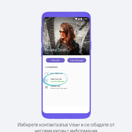
Изберете контакта във Viber и се обадете от
неговия екран с информация