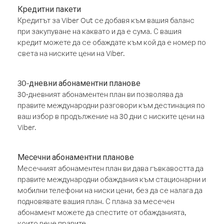
Кредитни пакети
Кредитът за Viber Out се добавя към вашия баланс
при закупуване на каквато и да е сума. С вашия
кредит можете да се обаждате към кой да е номер по
света на ниските цени на Viber.
30-дневни абонаментни планове
30-дневният абонаментен план ви позволява да
правите международни разговори към дестинация по
ваш избор в продължение на 30 дни с ниските цени на
Viber.
Месечни абонаментни планове
Месечният абонаментен план ви дава гъвкавостта да
правите международни обаждания към стационарни и
мобилни телефони на ниски цени, без да се налага да
подновявате вашия план. С плана за месечен
абонамент можете да спестите от обажданията,
които вече правите