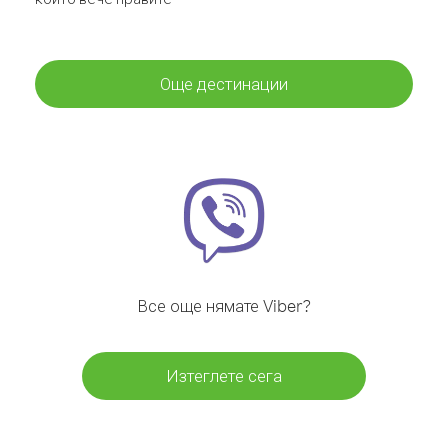
Още дестинации
Все още нямате Viber?
Изтеглете сега