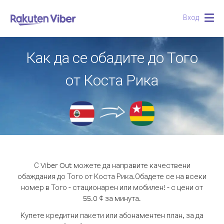
Вход
Togg
navig
Как да се обадите до Того
от Коста Рика
С Viber Out можете да направите качествени
обаждания до Того от Коста Рика.
Обадете се на всеки
номер в Того - стационарен или мобилен! - с цени от
55.0 ¢ за минута.
Купете кредитни пакети или абонаментен план, за да