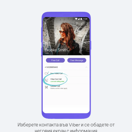
Изберете контакта във Viber и се обадете от
неговия екран с информация