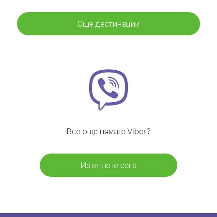
Още дестинации
Все още нямате Viber?
Изтеглете сега