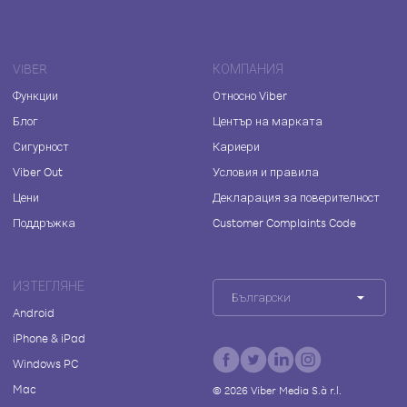
VIBER
КОМПАНИЯ
Функции
Относно Viber
Блог
Център на марката
Сигурност
Кариери
Viber Out
Условия и правила
Цени
Декларация за поверителност
Поддръжка
Customer Complaints Code
ИЗТЕГЛЯНЕ
Български
Android
iPhone & iPad
Windows PC
Mac
©
2026
Viber Media S.à r.l.