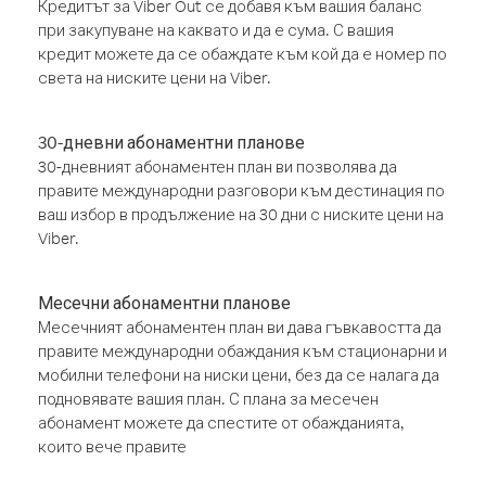
Кредитът за Viber Out се добавя към вашия баланс
при закупуване на каквато и да е сума. С вашия
кредит можете да се обаждате към кой да е номер по
света на ниските цени на Viber.
30-дневни абонаментни планове
30-дневният абонаментен план ви позволява да
правите международни разговори към дестинация по
ваш избор в продължение на 30 дни с ниските цени на
Viber.
Месечни абонаментни планове
Месечният абонаментен план ви дава гъвкавостта да
правите международни обаждания към стационарни и
мобилни телефони на ниски цени, без да се налага да
подновявате вашия план. С плана за месечен
абонамент можете да спестите от обажданията,
които вече правите