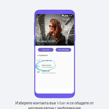
Изберете контакта във Viber и се обадете от
неговия екран с информация