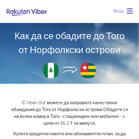
Вход
Togg
navig
Как да се обадите до Того
от Норфолкски острови
С Viber Out можете да направите качествени
обаждания до Того от Норфолкски острови.
Обадете се
на всеки номер в Того - стационарен или мобилен! - с
цени от 55.0 ¢ за минута.
Купете кредитни пакети или абонаментен план, за да