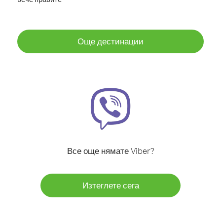
Още дестинации
Все още нямате Viber?
Изтеглете сега