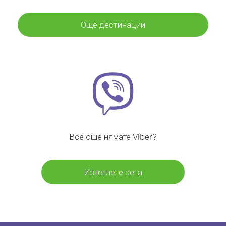
Още дестинации
Все още нямате Viber?
Изтеглете сега