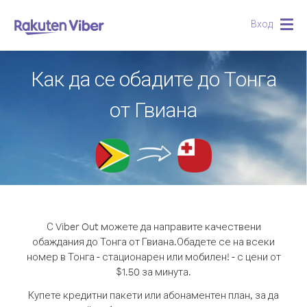
Вход
Togg
navig
Как да се обадите до Тонга
от Гвиана
С Viber Out можете да направите качествени
обаждания до Тонга от Гвиана.
Обадете се на всеки
номер в Тонга - стационарен или мобилен! - с цени от
$1.50 за минута.
Купете кредитни пакети или абонаментен план, за да