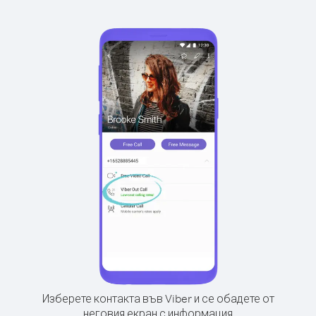
Изберете контакта във Viber и се обадете от
неговия екран с информация