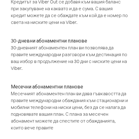
Кредитът за Viber Out се добавя към вашия баланс
при закупуване на каквато и да е сума. С вашия
кредит можете да се обаждате към кой да е номер по
света на ниските цени на Viber.
30-дневни абонаментни планове
30-дневният абонаментен план ви позволява да
правите международни разговори към дестинация по
ваш избор в продължение на 30 дни с ниските цени на
Viber.
Месечни абонаментни планове
Месечният абонаментен план ви дава гъвкавостта да
правите международни обаждания към стационарни и
мобилни телефони на ниски цени, без да се налага да
подновявате вашия план. С плана за месечен
абонамент можете да спестите от обажданията,
които вече правите