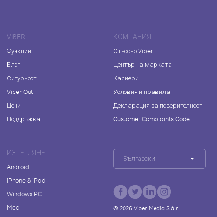
VIBER
КОМПАНИЯ
Функции
Относно Viber
Блог
Център на марката
Сигурност
Кариери
Viber Out
Условия и правила
Цени
Декларация за поверителност
Поддръжка
Customer Complaints Code
ИЗТЕГЛЯНЕ
Български
Android
iPhone & iPad
Windows PC
Mac
©
2026
Viber Media S.à r.l.