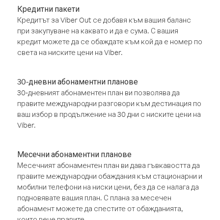
Кредитни пакети
Кредитът за Viber Out се добавя към вашия баланс
при закупуване на каквато и да е сума. С вашия
кредит можете да се обаждате към кой да е номер по
света на ниските цени на Viber.
30-дневни абонаментни планове
30-дневният абонаментен план ви позволява да
правите международни разговори към дестинация по
ваш избор в продължение на 30 дни с ниските цени на
Viber.
Месечни абонаментни планове
Месечният абонаментен план ви дава гъвкавостта да
правите международни обаждания към стационарни и
мобилни телефони на ниски цени, без да се налага да
подновявате вашия план. С плана за месечен
абонамент можете да спестите от обажданията,
които вече правите