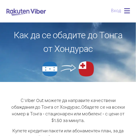
Вход
Togg
navig
Как да се обадите до Тонга
от Хондурас
С Viber Out можете да направите качествени
обаждания до Тонга от Хондурас.
Обадете се на всеки
номер в Тонга - стационарен или мобилен! - с цени от
$1.50 за минута.
Купете кредитни пакети или абонаментен план, за да