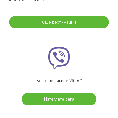
Още дестинации
Все още нямате Viber?
Изтеглете сега