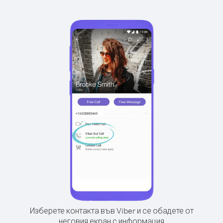
Изберете контакта във Viber и се обадете от
неговия екран с информация