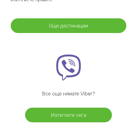
Още дестинации
Все още нямате Viber?
Изтеглете сега