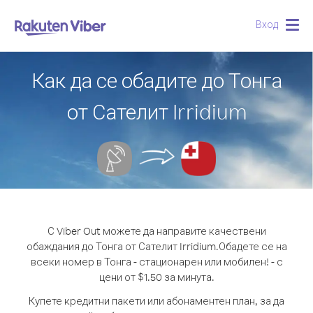
Вход
Togg
navig
Как да се обадите до Тонга
от Сателит Irridium
С Viber Out можете да направите качествени
обаждания до Тонга от Сателит Irridium.
Обадете се на
всеки номер в Тонга - стационарен или мобилен! - с
цени от $1.50 за минута.
Купете кредитни пакети или абонаментен план, за да