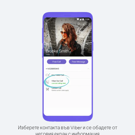
Изберете контакта във Viber и се обадете от
неговия екран с информация