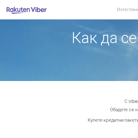
Изтеглян
Как да се
С Vib
Обадете се н
Купете кредитни пакети