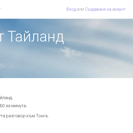
г
Вход
или
Създаване на акаунт
от Тайланд
йланд.
50 за минута.
ута разговор към Тонга.