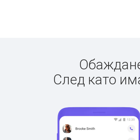
Обажданет
След като има