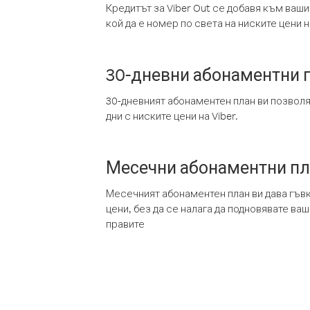
Кредитът за Viber Out се добавя към ваши
кой да е номер по света на ниските цени на
30-дневни абонаментни 
30-дневният абонаментен план ви позвол
дни с ниските цени на Viber.
Месечни абонаментни п
Месечният абонаментен план ви дава гъв
цени, без да се налага да подновявате ва
правите