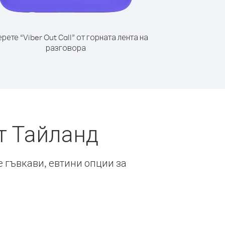
рете “Viber Out Call” от горната лента на
разговора
т Тайланд
е гъвкави, евтини опции за