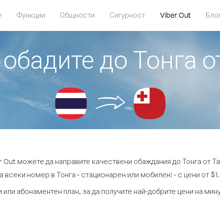
е
Функции
Общности
Сигурност
Viber Out
Бло
 обадите до Тонга 
er Out можете да направите качествени обаждания до Тонга от Та
а всеки номер в Тонга - стационарен или мобилен! - с цени от $1.
 или абонаментен план, за да получите най-добрите цени на мин