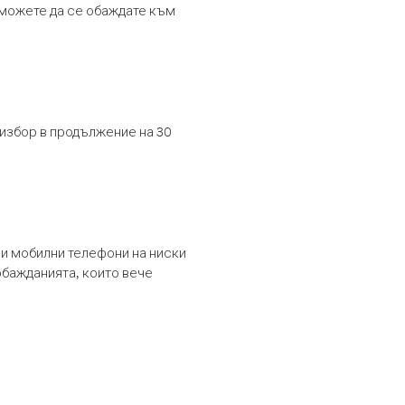
т можете да се обаждате към
 избор в продължение на 30
и мобилни телефони на ниски
обажданията, които вече