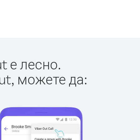
t е лесно.
ut, можете да: