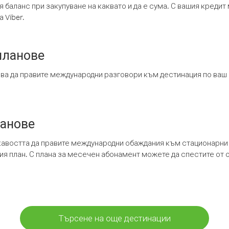
я баланс при закупуване на каквато и да е сума. С вашия креди
 Viber.
планове
ява да правите международни разговори към дестинация по ваш
ланове
кавостта да правите международни обаждания към стационарни 
шия план. С плана за месечен абонамент можете да спестите от 
Търсене на още дестинации