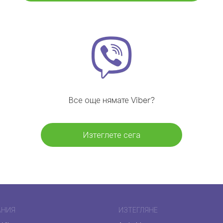
Все още нямате Viber?
Изтеглете сега
АНИЯ
ИЗТЕГЛЯНЕ