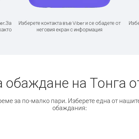
er.
За
Изберете контакта във Viber и се обадете от
Избе
както
неговия екран с информация
а обаждане на Тонга о
време за по-малко пари. Изберете една от нашит
обаждания: