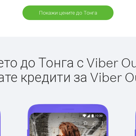
Покажи цените до Тонга
о до Тонга с Viber Ou
те кредити за Viber O