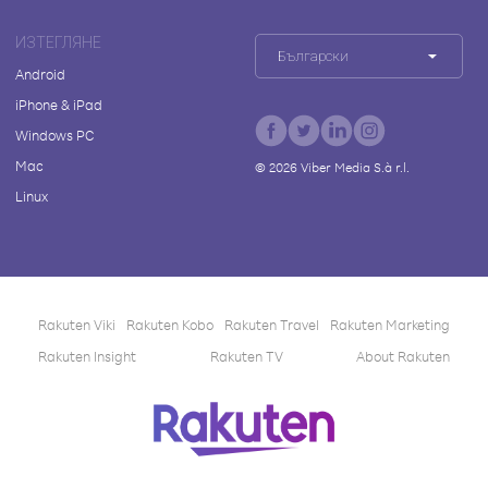
ИЗТЕГЛЯНЕ
Български
Android
iPhone & iPad
Windows PC
Mac
©
2026
Viber Media S.à r.l.
Linux
Rakuten Viki
Rakuten Kobo
Rakuten Travel
Rakuten Marketing
Rakuten Insight
Rakuten TV
About Rakuten