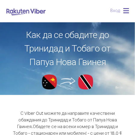
Вход
Togg
navig
Как да се обадите до
Тринидад и Тобаго от
Папуа Нова Гвинея
С Viber Out можете да направите качествени
обаждания до Тринидад и Тобаго от Папуа Нова
Гвинея.
Обадете се на всеки номер в Тринидад и
Тобаго - стационарен или мобилен! - с цени от 18.0 ¢