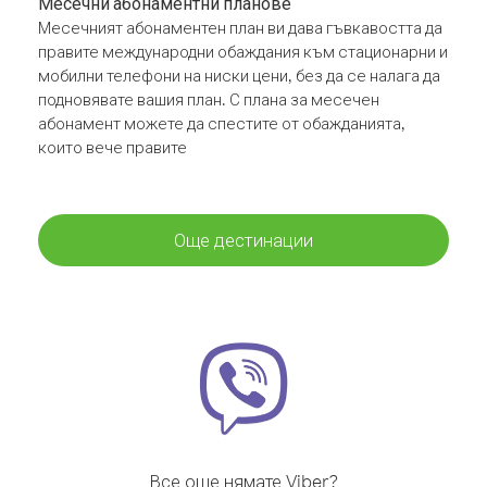
Месечни абонаментни планове
Месечният абонаментен план ви дава гъвкавостта да
правите международни обаждания към стационарни и
мобилни телефони на ниски цени, без да се налага да
подновявате вашия план. С плана за месечен
абонамент можете да спестите от обажданията,
които вече правите
Още дестинации
Все още нямате Viber?