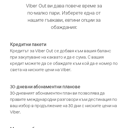
Viber Out ви дава повече време за
по-малко пари. Изберете една от
нашите гъвкави, евтини опции за
обаждания:
Кредитни пакети
Кредитът за Viber Out се добавя към вашия баланс
при закупуване на каквато и да е сума. С вашия
кредит можете да се обаждате към кой да е номер по
света на ниските цени на Viber.
30-дневни абонаментни планове
30-дневният абонаментен план ви позволява да
правите международни разговори към дестинация по
ваш избор в продължение на 30 дни с ниските цени на
Viber.