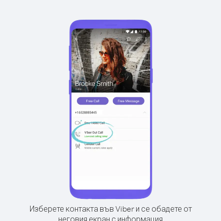
Изберете контакта във Viber и се обадете от
неговия екран с информация