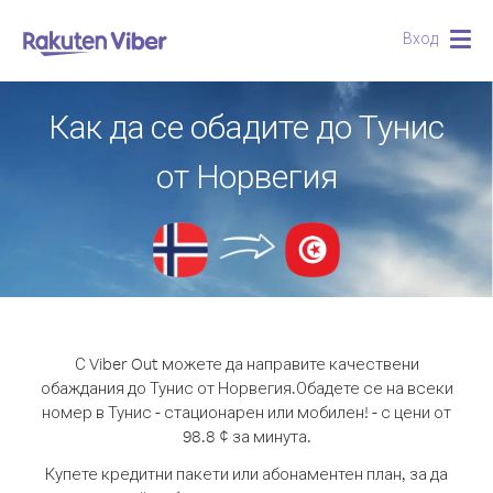
Вход
Togg
navig
Как да се обадите до Тунис
от Норвегия
С Viber Out можете да направите качествени
обаждания до Тунис от Норвегия.
Обадете се на всеки
номер в Тунис - стационарен или мобилен! - с цени от
98.8 ¢ за минута.
Купете кредитни пакети или абонаментен план, за да