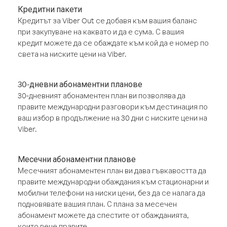
Кредитни пакети
Кредитът за Viber Out се добавя към вашия баланс
при закупуване на каквато и да е сума. С вашия
кредит можете да се обаждате към кой да е номер по
света на ниските цени на Viber.
30-дневни абонаментни планове
30-дневният абонаментен план ви позволява да
правите международни разговори към дестинация по
ваш избор в продължение на 30 дни с ниските цени на
Viber.
Месечни абонаментни планове
Месечният абонаментен план ви дава гъвкавостта да
правите международни обаждания към стационарни и
мобилни телефони на ниски цени, без да се налага да
подновявате вашия план. С плана за месечен
абонамент можете да спестите от обажданията,
които вече правите