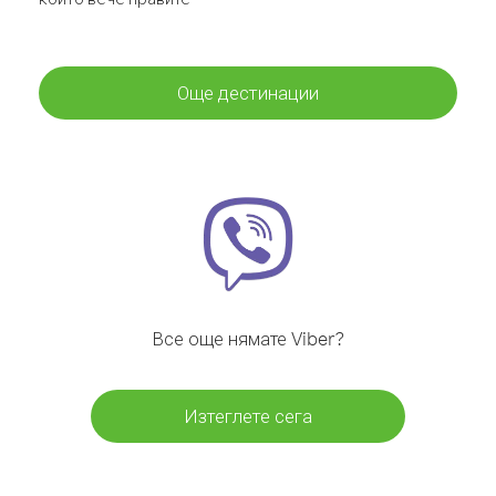
Още дестинации
Все още нямате Viber?
Изтеглете сега