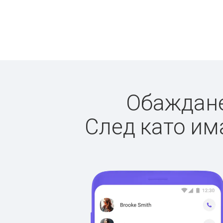
Обажданет
След като има