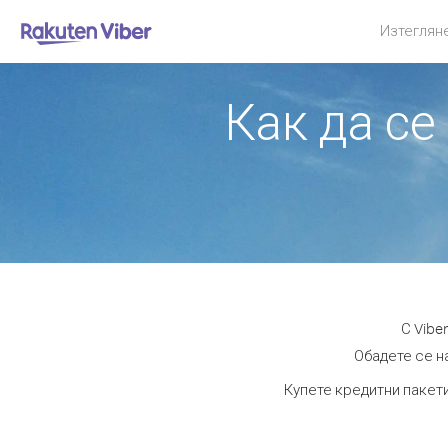
Изтеглян
Как да се
С Vibe
Обадете се на
Купете кредитни пакети