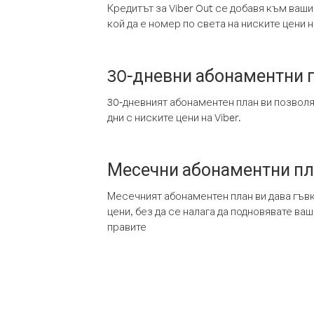
Кредитът за Viber Out се добавя към ваши
кой да е номер по света на ниските цени на
30-дневни абонаментни 
30-дневният абонаментен план ви позвол
дни с ниските цени на Viber.
Месечни абонаментни п
Месечният абонаментен план ви дава гъв
цени, без да се налага да подновявате ва
правите