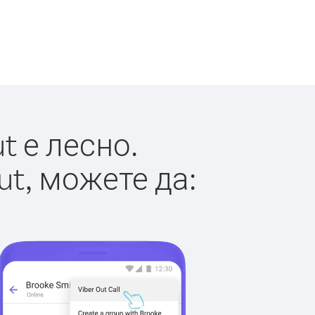
t е лесно.
ut, можете да: