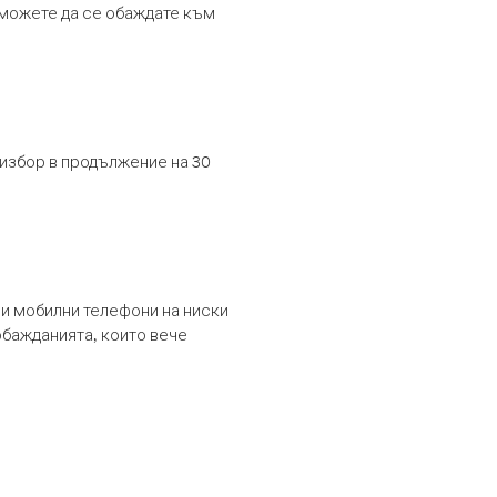
т можете да се обаждате към
 избор в продължение на 30
и мобилни телефони на ниски
обажданията, които вече