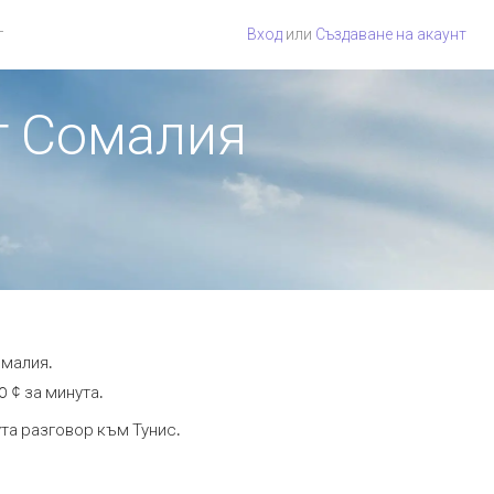
г
Вход
или
Създаване на акаунт
от Сомалия
омалия.
0 ¢ за минута.
ута разговор към Тунис.