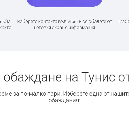
er.
За
Изберете контакта във Viber и се обадете от
Избе
 както
неговия екран с информация
 обаждане на Тунис 
време за по-малко пари. Изберете една от нашит
обаждания: