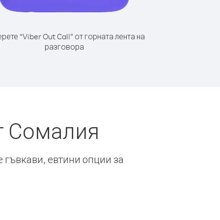
рете “Viber Out Call” от горната лента на
разговора
от Сомалия
е гъвкави, евтини опции за