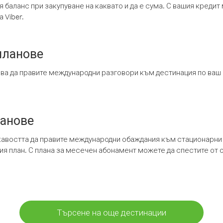
я баланс при закупуване на каквато и да е сума. С вашия креди
 Viber.
планове
ява да правите международни разговори към дестинация по ваш
ланове
кавостта да правите международни обаждания към стационарни 
шия план. С плана за месечен абонамент можете да спестите от 
Търсене на още дестинации