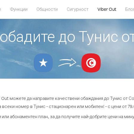
е
Функции
Общности
Сигурност
Viber Out
Бло
 обадите до Тунис 
r Out можете да направите качествени обаждания до Тунис от С
 всеки номер в Тунис - стационарен или мобилен! - с цени от 79.
 или абонаментен план, за да получите най-добрите цени на мин