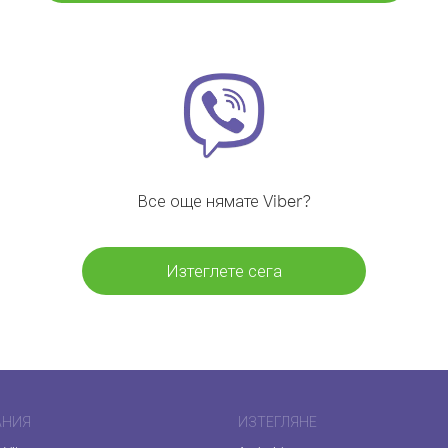
Все още нямате Viber?
Изтеглете сега
АНИЯ
ИЗТЕГЛЯНЕ