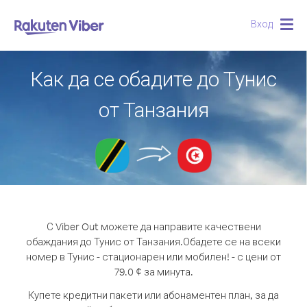
Вход
Togg
navig
Как да се обадите до Тунис
от Танзания
С Viber Out можете да направите качествени
обаждания до Тунис от Танзания.
Обадете се на всеки
номер в Тунис - стационарен или мобилен! - с цени от
79.0 ¢ за минута.
Купете кредитни пакети или абонаментен план, за да