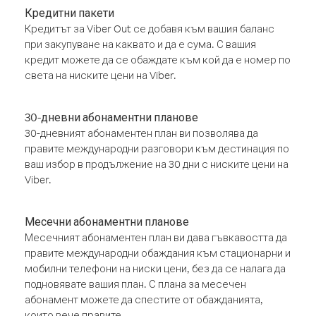
Кредитни пакети
Кредитът за Viber Out се добавя към вашия баланс
при закупуване на каквато и да е сума. С вашия
кредит можете да се обаждате към кой да е номер по
света на ниските цени на Viber.
30-дневни абонаментни планове
30-дневният абонаментен план ви позволява да
правите международни разговори към дестинация по
ваш избор в продължение на 30 дни с ниските цени на
Viber.
Месечни абонаментни планове
Месечният абонаментен план ви дава гъвкавостта да
правите международни обаждания към стационарни и
мобилни телефони на ниски цени, без да се налага да
подновявате вашия план. С плана за месечен
абонамент можете да спестите от обажданията,
които вече правите