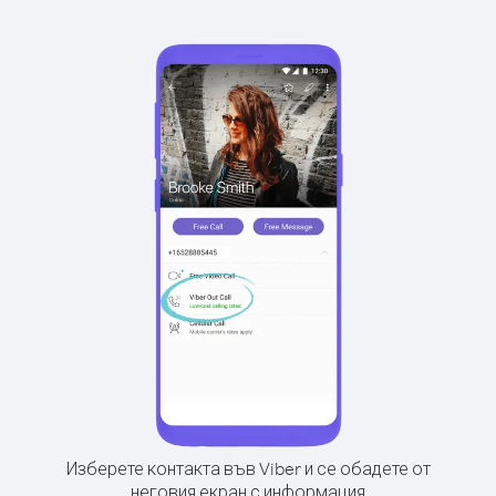
Изберете контакта във Viber и се обадете от
неговия екран с информация