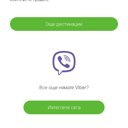
Още дестинации
Все още нямате Viber?
Изтеглете сега