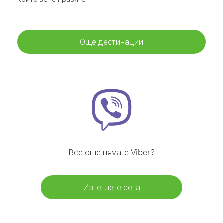
Още дестинации
Все още нямате Viber?
Изтеглете сега