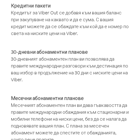
Кредитни пакети
Кредитът за Viber Out се добавя към вашия баланс
при закупуване на каквато и да е сума. С вашия
кредит можете да се обаждате към кой да е номер по
света на ниските цени на Viber.
30-дневни абонаментни планове
30-дневният абонаментен план ви позволява да
правите международни разговори към дестинация по
ваш избор в продължение на 30 дни с ниските цени на
Viber.
Месечни абонаментни планове
Месечният абонаментен план ви дава гъвкавостта да
правите международни обаждания към стационарни и
мобилни телефони на ниски цени, без да се налага да
подновявате вашия план. С плана за месечен
абонамент можете да спестите от обажданията,
които вече правите