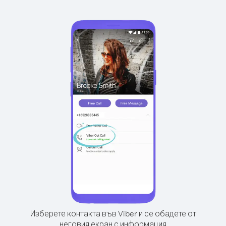
Изберете контакта във Viber и се обадете от
неговия екран с информация