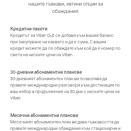
нашите гъвкави, евтини опции за
обаждания:
Кредитни пакети
Кредитът за Viber Out се добавя към вашия баланс
при закупуване на каквато и да е сума. С вашия
кредит можете да се обаждате към кой да е номер по
света на ниските цени на Viber.
30-дневни абонаментни планове
30-дневният абонаментен план ви позволява да
правите международни разговори към дестинация по
ваш избор в продължение на 30 дни с ниските цени на
Viber.
Месечни абонаментни планове
Месечният абонаментен план ви дава гъвкавостта да
правите международни обаждания към стационарни и