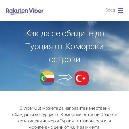
Вход
Togg
navig
Как да се обадите до
Турция от Коморски
острови
С Viber Out можете да направите качествени
обаждания до Турция от Коморски острови.
Обадете
се на всеки номер в Турция - стационарен или
мобилен! - с цени от 4.5 ¢ за минута.