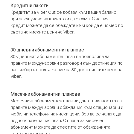
Кредитни пакети
Кредитът за Viber Out се добавя към вашия баланс
при закупуване на каквато и да е сума. С вашия
кредит можете да се обаждате към кой да е номер по
света на ниските цени на Viber.
30-дневни абонаментни планове
30-дневният абонаментен план ви позволява да
правите международни разговори към дестинация по
ваш избор в продължение на 30 дни с ниските цени на
Viber.
Месечни абонаментни планове
Месечният абонаментен план ви дава гъвкавостта да
правите международни обаждания към стационарни и
мобилни телефони на ниски цени, без да се налага да
подновявате вашия план. С плана за месечен
абонамент можете да спестите от обажданията,
които вече правите