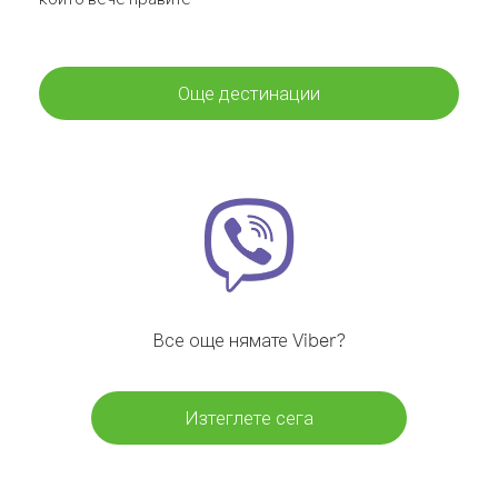
Още дестинации
Все още нямате Viber?
Изтеглете сега