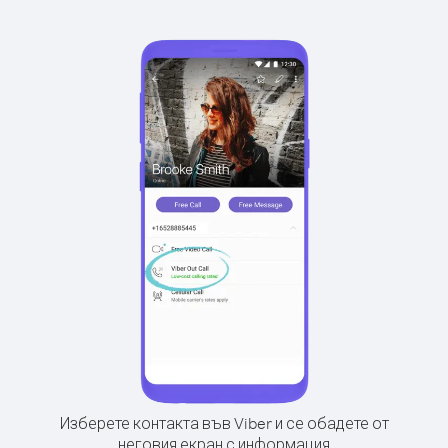
Изберете контакта във Viber и се обадете от
неговия екран с информация