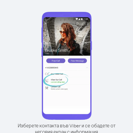
Изберете контакта във Viber и се обадете от
неговия екран с информация