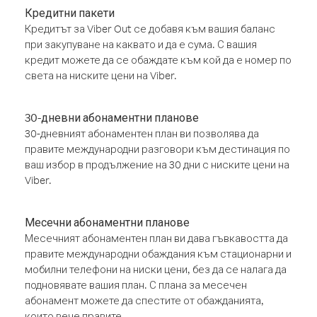
Кредитни пакети
Кредитът за Viber Out се добавя към вашия баланс
при закупуване на каквато и да е сума. С вашия
кредит можете да се обаждате към кой да е номер по
света на ниските цени на Viber.
30-дневни абонаментни планове
30-дневният абонаментен план ви позволява да
правите международни разговори към дестинация по
ваш избор в продължение на 30 дни с ниските цени на
Viber.
Месечни абонаментни планове
Месечният абонаментен план ви дава гъвкавостта да
правите международни обаждания към стационарни и
мобилни телефони на ниски цени, без да се налага да
подновявате вашия план. С плана за месечен
абонамент можете да спестите от обажданията,
които вече правите