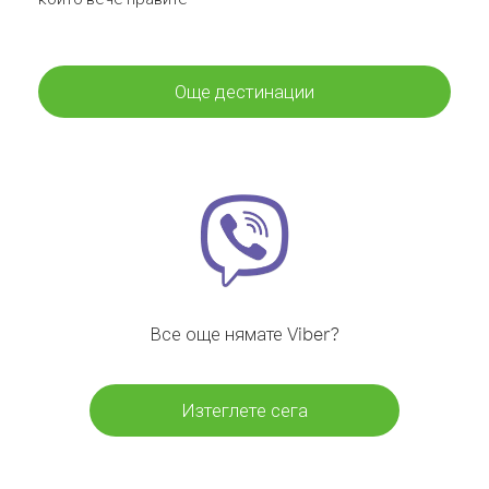
Още дестинации
Все още нямате Viber?
Изтеглете сега