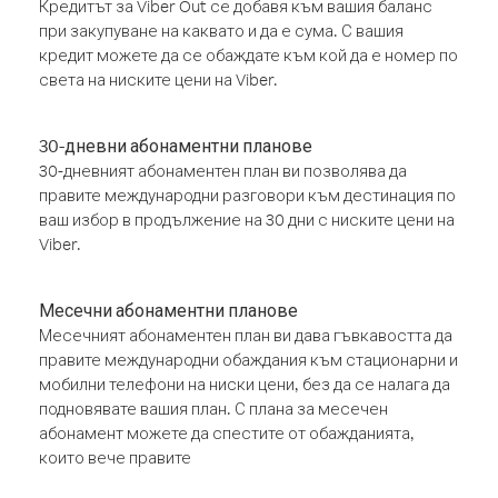
Кредитът за Viber Out се добавя към вашия баланс
при закупуване на каквато и да е сума. С вашия
кредит можете да се обаждате към кой да е номер по
света на ниските цени на Viber.
30-дневни абонаментни планове
30-дневният абонаментен план ви позволява да
правите международни разговори към дестинация по
ваш избор в продължение на 30 дни с ниските цени на
Viber.
Месечни абонаментни планове
Месечният абонаментен план ви дава гъвкавостта да
правите международни обаждания към стационарни и
мобилни телефони на ниски цени, без да се налага да
подновявате вашия план. С плана за месечен
абонамент можете да спестите от обажданията,
които вече правите