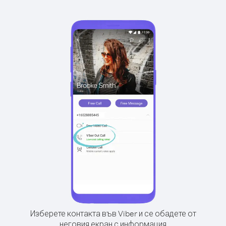
Изберете контакта във Viber и се обадете от
неговия екран с информация