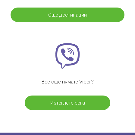
Още дестинации
Все още нямате Viber?
Изтеглете сега