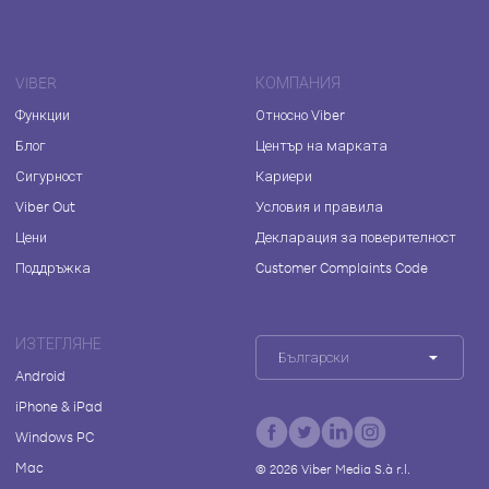
VIBER
КОМПАНИЯ
Функции
Относно Viber
Блог
Център на марката
Сигурност
Кариери
Viber Out
Условия и правила
Цени
Декларация за поверителност
Поддръжка
Customer Complaints Code
ИЗТЕГЛЯНЕ
Български
Android
iPhone & iPad
Windows PC
Mac
©
2026
Viber Media S.à r.l.