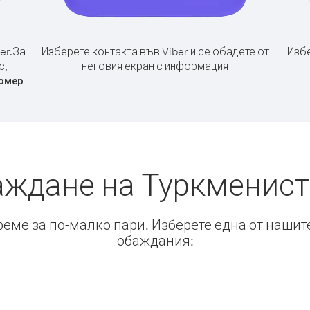
er.
За
Изберете контакта във Viber и се обадете от
Избе
с,
неговия екран с информация
омер
аждане на Туркменист
време за по-малко пари. Изберете една от нашит
обаждания: