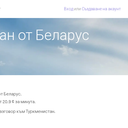
г
Вход
или
Създаване на акаунт
ан от Беларус
от Беларус.
 20.9 ¢ за минута.
 разговор към Туркменистан.