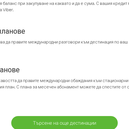
я баланс при закупуване на каквато и да е сума. С вашия креди
 Viber.
планове
ява да правите международни разговори към дестинация по ваш
ланове
кавостта да правите международни обаждания към стационарни 
шия план. С плана за месечен абонамент можете да спестите от 
Търсене на още дестинации