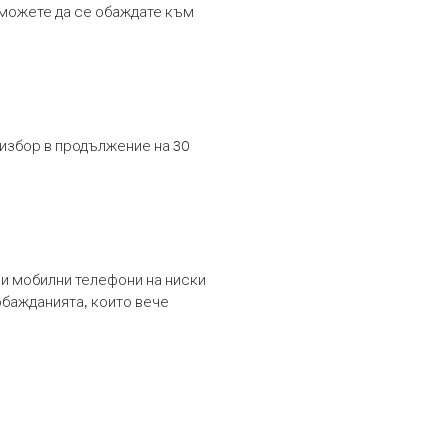
т можете да се обаждате към
 избор в продължение на 30
и мобилни телефони на ниски
обажданията, които вече