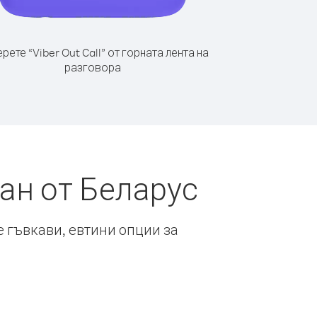
рете “Viber Out Call” от горната лента на
разговора
ан от Беларус
е гъвкави, евтини опции за