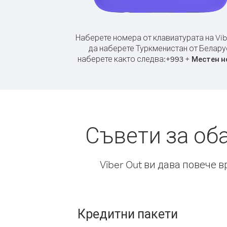
Наберете номера от клавиатурата на Vib
да наберете Туркменистан от Белару
наберете както следва:
+
+
993
Местен н
Съвети за об
Viber Out ви дава повече 
Кредитни пакети