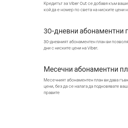
Кредитът за Viber Out се добавя към ваши
кой да е номер по света на ниските цени на
30-дневни абонаментни 
30-дневният абонаментен план ви позвол
дни с ниските цени на Viber.
Месечни абонаментни п
Месечният абонаментен план ви дава гъв
цени, без да се налага да подновявате ва
правите