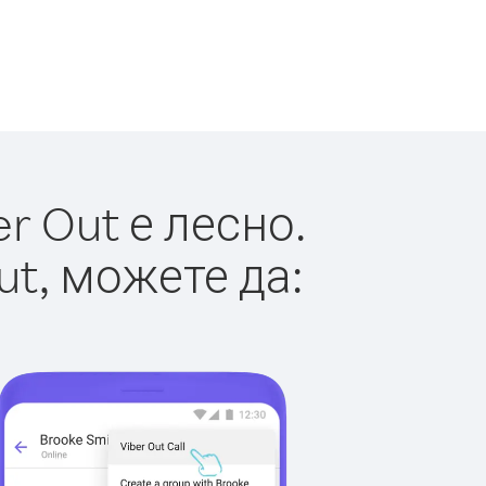
r Out е лесно.
ut, можете да: