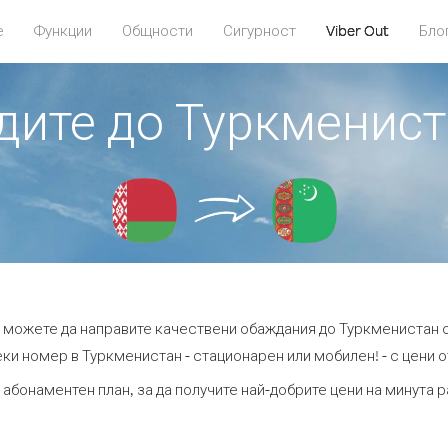
е
Функции
Общности
Сигурност
Viber Out
Бло
адите до Туркменист
t можете да направите качествени обаждания до Туркменистан 
ки номер в Туркменистан - стационарен или мобилен! - с цени от
 абонаментен план, за да получите най-добрите цени на минута