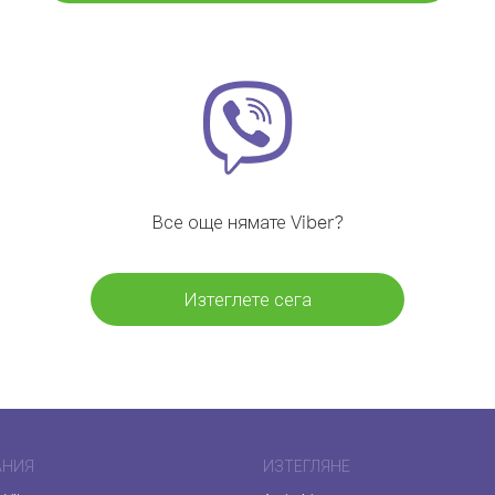
Все още нямате Viber?
Изтеглете сега
АНИЯ
ИЗТЕГЛЯНЕ