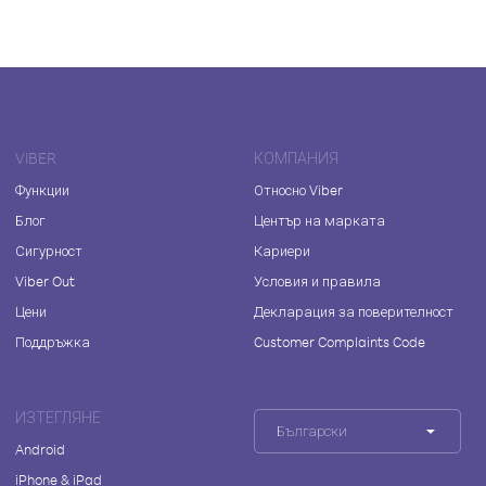
VIBER
КОМПАНИЯ
Функции
Относно Viber
Блог
Център на марката
Сигурност
Кариери
Viber Out
Условия и правила
Цени
Декларация за поверителност
Поддръжка
Customer Complaints Code
ИЗТЕГЛЯНЕ
Български
Android
iPhone & iPad