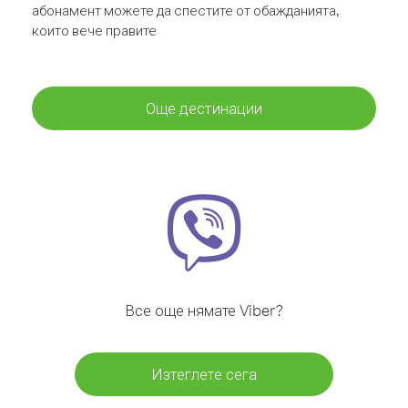
абонамент можете да спестите от обажданията,
които вече правите
Още дестинации
Все още нямате Viber?
Изтеглете сега