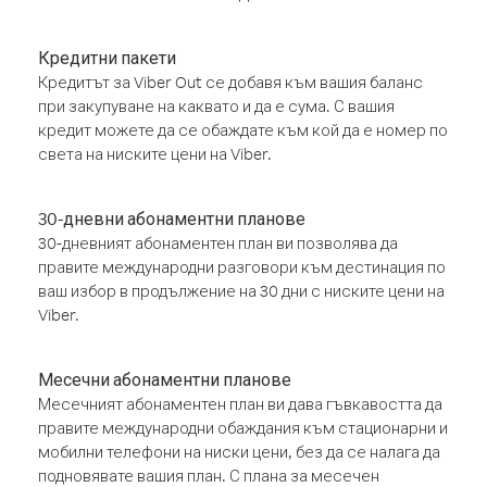
Кредитни пакети
Кредитът за Viber Out се добавя към вашия баланс
при закупуване на каквато и да е сума. С вашия
кредит можете да се обаждате към кой да е номер по
света на ниските цени на Viber.
30-дневни абонаментни планове
30-дневният абонаментен план ви позволява да
правите международни разговори към дестинация по
ваш избор в продължение на 30 дни с ниските цени на
Viber.
Месечни абонаментни планове
Месечният абонаментен план ви дава гъвкавостта да
правите международни обаждания към стационарни и
мобилни телефони на ниски цени, без да се налага да
подновявате вашия план. С плана за месечен