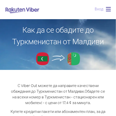
Вход
Togg
navig
Как да се обадите до
Туркменистан от Малдиви
С Viber Out можете да направите качествени
обаждания до Туркменистан от Малдиви.
Обадете се
на всеки номер в Туркменистан - стационарен или
мобилен! - с цени от 17.4 ¢ за минута.
Купете кредитни пакети или абонаментен план, за да