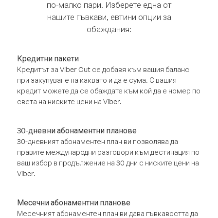
по-малко пари. Изберете една от
нашите гъвкави, евтини опции за
обаждания:
Кредитни пакети
Кредитът за Viber Out се добавя към вашия баланс
при закупуване на каквато и да е сума. С вашия
кредит можете да се обаждате към кой да е номер по
света на ниските цени на Viber.
30-дневни абонаментни планове
30-дневният абонаментен план ви позволява да
правите международни разговори към дестинация по
ваш избор в продължение на 30 дни с ниските цени на
Viber.
Месечни абонаментни планове
Месечният абонаментен план ви дава гъвкавостта да