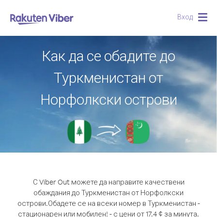
Вход
Togg
navig
Как да се обадите до
Туркменистан от
Норфолкски острови
С Viber Out можете да направите качествени
обаждания до Туркменистан от Норфолкски
острови.
Обадете се на всеки номер в Туркменистан -
стационарен или мобилен! - с цени от 17.4 ¢ за минута.