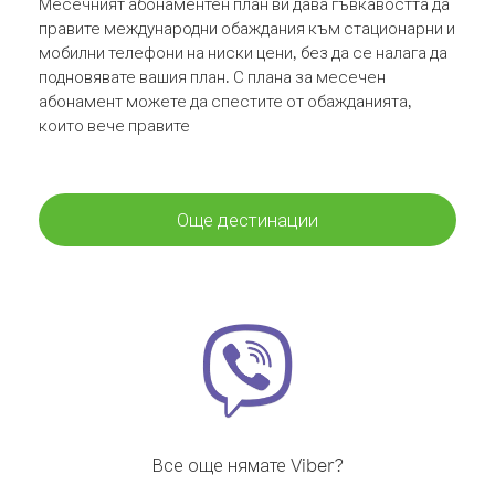
Месечният абонаментен план ви дава гъвкавостта да
правите международни обаждания към стационарни и
мобилни телефони на ниски цени, без да се налага да
подновявате вашия план. С плана за месечен
абонамент можете да спестите от обажданията,
които вече правите
Още дестинации
Все още нямате Viber?