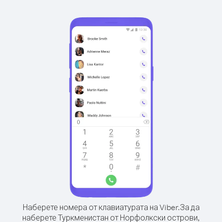
Наберете номера от клавиатурата на Viber.
За да
наберете Туркменистан от Норфолкски острови,