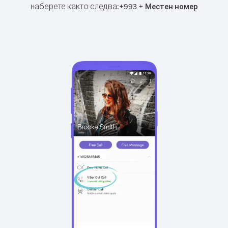
наберете както следва:
+
+
993
Местен номер