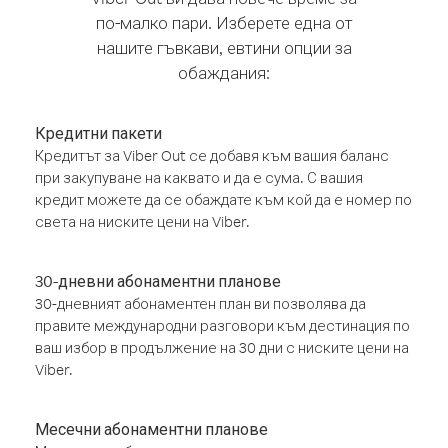
по-малко пари. Изберете една от
нашите гъвкави, евтини опции за
обаждания:
Кредитни пакети
Кредитът за Viber Out се добавя към вашия баланс
при закупуване на каквато и да е сума. С вашия
кредит можете да се обаждате към кой да е номер по
света на ниските цени на Viber.
30-дневни абонаментни планове
30-дневният абонаментен план ви позволява да
правите международни разговори към дестинация по
ваш избор в продължение на 30 дни с ниските цени на
Viber.
Месечни абонаментни планове