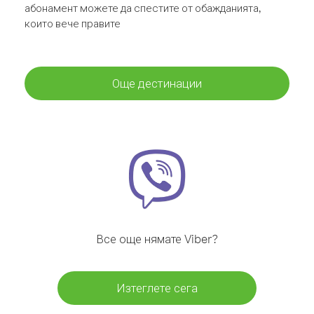
абонамент можете да спестите от обажданията,
които вече правите
Още дестинации
Все още нямате Viber?
Изтеглете сега