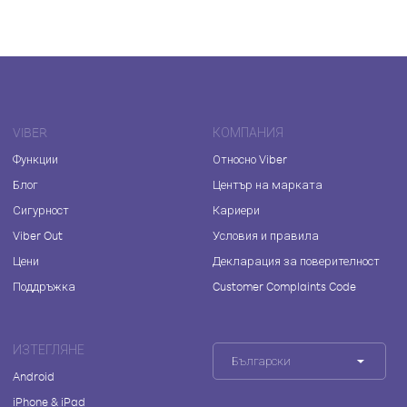
VIBER
КОМПАНИЯ
Функции
Относно Viber
Блог
Център на марката
Сигурност
Кариери
Viber Out
Условия и правила
Цени
Декларация за поверителност
Поддръжка
Customer Complaints Code
ИЗТЕГЛЯНЕ
Български
Android
iPhone & iPad