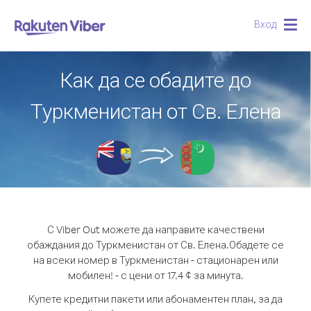
Вход
Togg
navig
Как да се обадите до
Туркменистан от Св. Елена
С Viber Out можете да направите качествени
обаждания до Туркменистан от Св. Елена.
Обадете се
на всеки номер в Туркменистан - стационарен или
мобилен! - с цени от 17.4 ¢ за минута.
Купете кредитни пакети или абонаментен план, за да