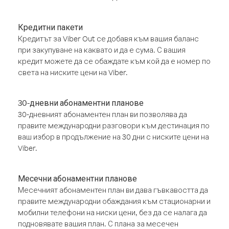
Кредитни пакети
Кредитът за Viber Out се добавя към вашия баланс
при закупуване на каквато и да е сума. С вашия
кредит можете да се обаждате към кой да е номер по
света на ниските цени на Viber.
30-дневни абонаментни планове
30-дневният абонаментен план ви позволява да
правите международни разговори към дестинация по
ваш избор в продължение на 30 дни с ниските цени на
Viber.
Месечни абонаментни планове
Месечният абонаментен план ви дава гъвкавостта да
правите международни обаждания към стационарни и
мобилни телефони на ниски цени, без да се налага да
подновявате вашия план. С плана за месечен