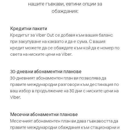
нашите гъвкави, евтини опции за
обаждания:
Кредитни пакети
Кредитът за Viber Out се добавя към вашия баланс
при закупуване на каквато и да е сума. С вашия
кредит можете да се обаждате към кой да е номер по
света на ниските цени на Viber.
30-дневни абонаментни планове
30-дневният абонаментен план ви позволява да
правите международни разговори към дестинация по
ваш избор в продължение на 30 дни с ниските цени на
Viber.
Месечни абонаментни планове
Месечният абонаментен план ви дава гъвкавостта да
правите международни обаждания към стационарни и