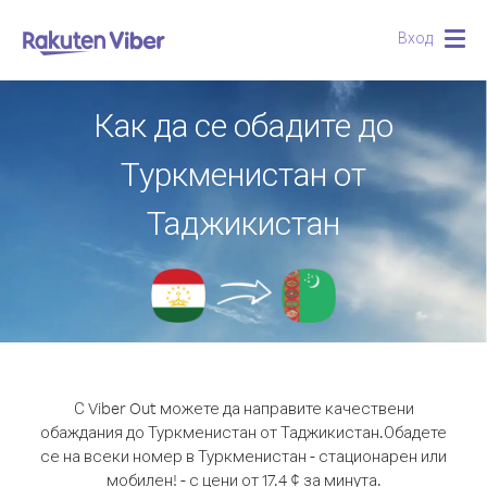
Вход
Togg
navig
Как да се обадите до
Туркменистан от
Таджикистан
С Viber Out можете да направите качествени
обаждания до Туркменистан от Таджикистан.
Обадете
се на всеки номер в Туркменистан - стационарен или
мобилен! - с цени от 17.4 ¢ за минута.