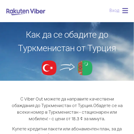
Вход
Togg
navig
Как да се обадите до
Туркменистан от Турция
С Viber Out можете да направите качествени
обаждания до Туркменистан от Турция.
Обадете се на
всеки номер в Туркменистан - стационарен или
мобилен! - с цени от 18.3 ¢ за минута.
Купете кредитни пакети или абонаментен план, за да