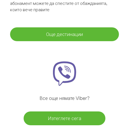
абонамент можете да спестите от обажданията,
които вече правите
Още дестинации
Все още нямате Viber?
Изтеглете сега