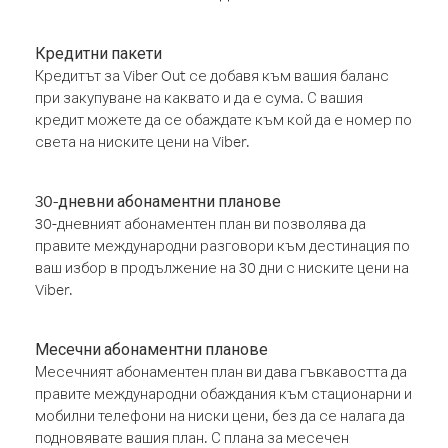
Кредитни пакети
Кредитът за Viber Out се добавя към вашия баланс
при закупуване на каквато и да е сума. С вашия
кредит можете да се обаждате към кой да е номер по
света на ниските цени на Viber.
30-дневни абонаментни планове
30-дневният абонаментен план ви позволява да
правите международни разговори към дестинация по
ваш избор в продължение на 30 дни с ниските цени на
Viber.
Месечни абонаментни планове
Месечният абонаментен план ви дава гъвкавостта да
правите международни обаждания към стационарни и
мобилни телефони на ниски цени, без да се налага да
подновявате вашия план. С плана за месечен