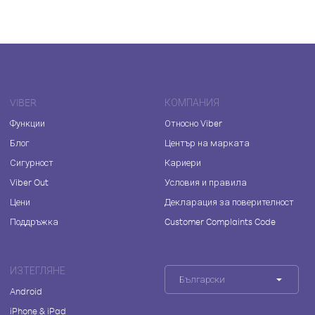
VIBER
КОМПАНИЯ
Функции
Относно Viber
Блог
Център на марката
Сигурност
Кариери
Viber Out
Условия и правила
Цени
Декларация за поверителност
Поддръжка
Customer Complaints Code
ИЗТЕГЛЯНЕ
Български
Android
iPhone & iPad