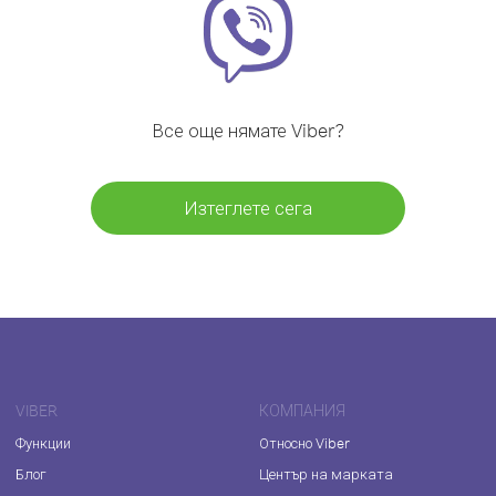
Все още нямате Viber?
Изтеглете сега
VIBER
КОМПАНИЯ
Функции
Относно Viber
Блог
Център на марката