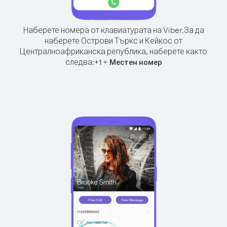
Наберете номера от клавиатурата на Viber.
За да
наберете Острови Търкс и Кейкос от
Централноафриканска република, наберете както
следва:
+
+
1
Местен номер