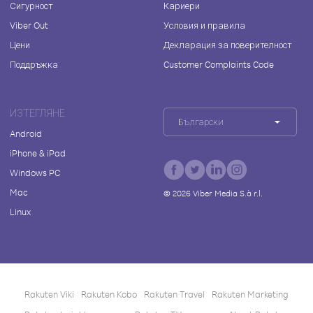
Сигурност
Кариери
Viber Out
Условия и правила
Цени
Декларация за поверителност
Поддръжка
Customer Complaints Code
ИЗТЕГЛЯНЕ
Български
Android
iPhone & iPad
Windows PC
Mac
©
2026
Viber Media S.à r.l.
Linux
Rakuten Viki
Rakuten Kobo
Rakuten Travel
Rakuten Marketing