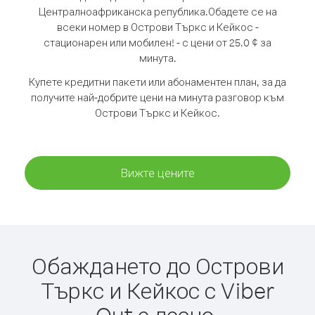
Централноафриканска република.
Обадете се на
всеки номер в Острови Търкс и Кейкос -
стационарен или мобилен! - с цени от 25.0 ¢ за
минута.
Купете кредитни пакети или абонаментен план, за да
получите най-добрите цени на минута разговор към
Острови Търкс и Кейкос.
Вижте цените
Обаждането до Острови
Търкс и Кейкос с Viber
Out е лесно.