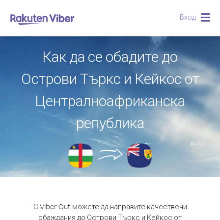
Вход
Togg
navig
Как да се обадите до
Острови Търкс и Кейкос от
Централноафриканска
република
С Viber Out можете да направите качествени
обаждания до Острови Търкс и Кейкос от