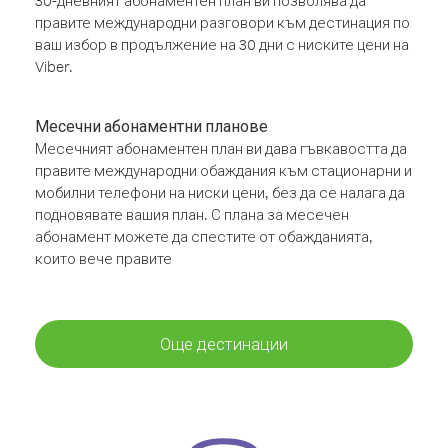
30-дневният абонаментен план ви позволява да
правите международни разговори към дестинация по
ваш избор в продължение на 30 дни с ниските цени на
Viber.
Месечни абонаментни планове
Месечният абонаментен план ви дава гъвкавостта да
правите международни обаждания към стационарни и
мобилни телефони на ниски цени, без да се налага да
подновявате вашия план. С плана за месечен
абонамент можете да спестите от обажданията,
които вече правите
Още дестинации