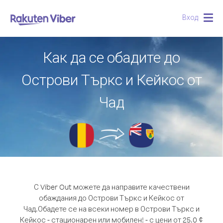
Вход
Togg
navig
Как да се обадите до
Острови Търкс и Кейкос от
Чад
С Viber Out можете да направите качествени
обаждания до Острови Търкс и Кейкос от
Чад.
Обадете се на всеки номер в Острови Търкс и
Кейкос - стационарен или мобилен! - с цени от 25.0 ¢