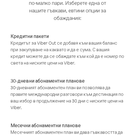
по-малко пари. Изберете една от
нашите гъвкави, евтини опции за
обаждания:
Кредитни пакети
Кредитът за Viber Out се добавя към вашия баланс
при закупуване на каквато и да е сума. С вашия
кредит можете да се обаждате към кой да е номер по
света на ниските цени на Viber.
30-дневни абонаментни планове
30-дневният абонаментен план ви позволява да
правите международни разговори към дестинация по
ваш избор в продължение на 30 дни с ниските цени на
Viber.
Месечни абонаментни планове
Месечният абонаментен план ви дава гъвкавостта да