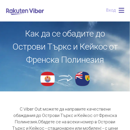
Вход
Togg
navig
Как да се обадите до
Острови Търкс и Кейкос от
Френска Полинезия
С Viber Out можете да направите качествени
обаждания до Острови Търкс и Кейкос от Френска
Полинезия.
Обадете се на всеки номер в Острови
Търкс и Кейкос - стационарен или мобилен! - с цени