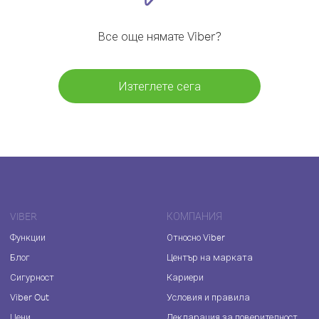
Все още нямате Viber?
Изтеглете сега
VIBER
КОМПАНИЯ
Функции
Относно Viber
Блог
Център на марката
Сигурност
Кариери
Viber Out
Условия и правила
Цени
Декларация за поверителност