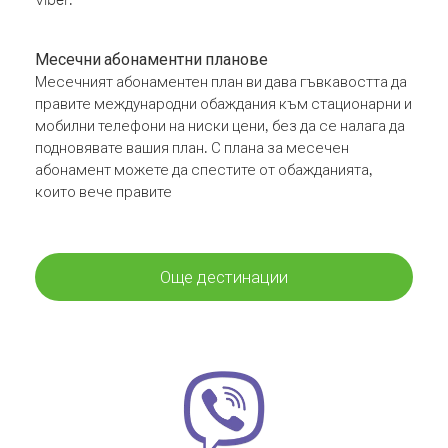
Месечни абонаментни планове
Месечният абонаментен план ви дава гъвкавостта да
правите международни обаждания към стационарни и
мобилни телефони на ниски цени, без да се налага да
подновявате вашия план. С плана за месечен
абонамент можете да спестите от обажданията,
които вече правите
Още дестинации