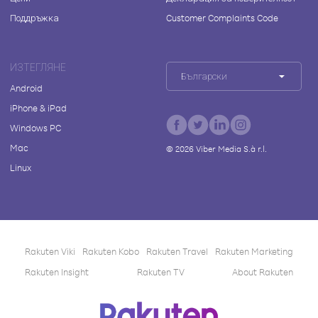
Поддръжка
Customer Complaints Code
ИЗТЕГЛЯНЕ
Български
Android
iPhone & iPad
Windows PC
Mac
©
2026
Viber Media S.à r.l.
Linux
Rakuten Viki
Rakuten Kobo
Rakuten Travel
Rakuten Marketing
Rakuten Insight
Rakuten TV
About Rakuten