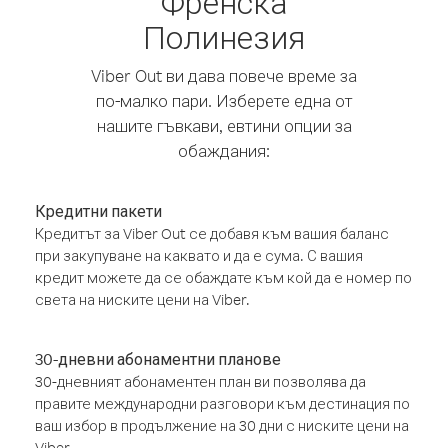
Френска
Полинезия
Viber Out ви дава повече време за
по-малко пари. Изберете една от
нашите гъвкави, евтини опции за
обаждания:
Кредитни пакети
Кредитът за Viber Out се добавя към вашия баланс
при закупуване на каквато и да е сума. С вашия
кредит можете да се обаждате към кой да е номер по
света на ниските цени на Viber.
30-дневни абонаментни планове
30-дневният абонаментен план ви позволява да
правите международни разговори към дестинация по
ваш избор в продължение на 30 дни с ниските цени на
Viber.