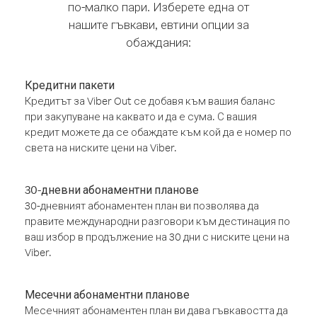
по-малко пари. Изберете една от
нашите гъвкави, евтини опции за
обаждания:
Кредитни пакети
Кредитът за Viber Out се добавя към вашия баланс
при закупуване на каквато и да е сума. С вашия
кредит можете да се обаждате към кой да е номер по
света на ниските цени на Viber.
30-дневни абонаментни планове
30-дневният абонаментен план ви позволява да
правите международни разговори към дестинация по
ваш избор в продължение на 30 дни с ниските цени на
Viber.
Месечни абонаментни планове
Месечният абонаментен план ви дава гъвкавостта да