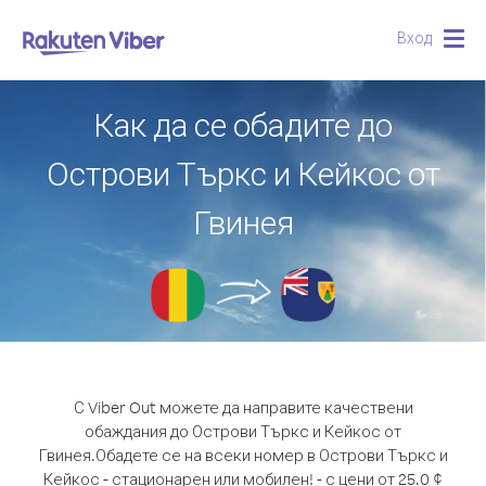
Вход
Togg
navig
Как да се обадите до
Острови Търкс и Кейкос от
Гвинея
С Viber Out можете да направите качествени
обаждания до Острови Търкс и Кейкос от
Гвинея.
Обадете се на всеки номер в Острови Търкс и
Кейкос - стационарен или мобилен! - с цени от 25.0 ¢