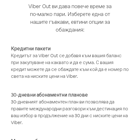
Viber Out ви дава повече време за
по-малко пари. Изберете една от
нашите гъвкави, евтини опции за
обаждания:
Кредитни пакети
Кредитът за Viber Out се добавя към вашия баланс
при закупуване на каквато и да е сума. С вашия
кредит можете да се обаждате към кой да е номер по
света на ниските цени на Viber.
30-дневни абонаментни планове
30-дневният абонаментен план ви позволява да
правите международни разговори към дестинация по
ваш избор в продължение на 30 дни с ниските цени на
Viber.