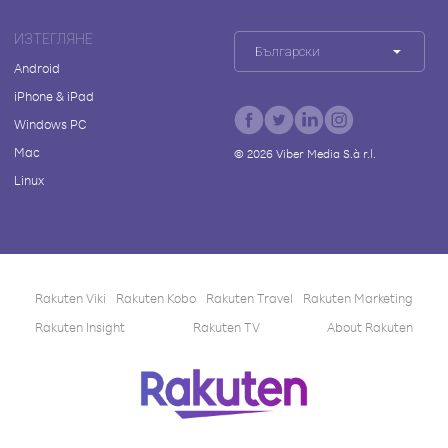
ИЗТЕГЛЯНЕ
Български
Android
iPhone & iPad
Windows PC
Mac
©
2026
Viber Media S.à r.l.
Linux
Rakuten Viki
Rakuten Kobo
Rakuten Travel
Rakuten Marketing
Rakuten Insight
Rakuten TV
About Rakuten