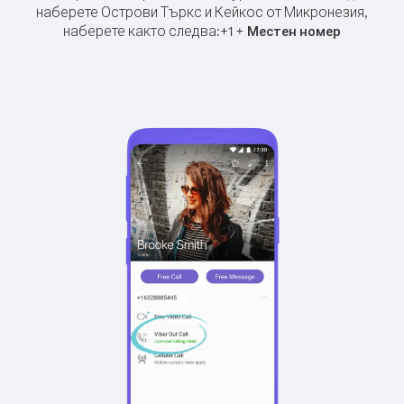
наберете Острови Търкс и Кейкос от Микронезия,
наберете както следва:
+
+
1
Местен номер