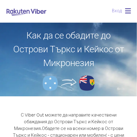
Вход
Togg
navig
Как да се обадите до
Острови Търкс и Кейкос от
Микронезия
С Viber Out можете да направите качествени
обаждания до Острови Търкс и Кейкос от
Микронезия.
Обадете се на всеки номер в Острови
Търкс и Кейкос - стационарен или мобилен! - с цени