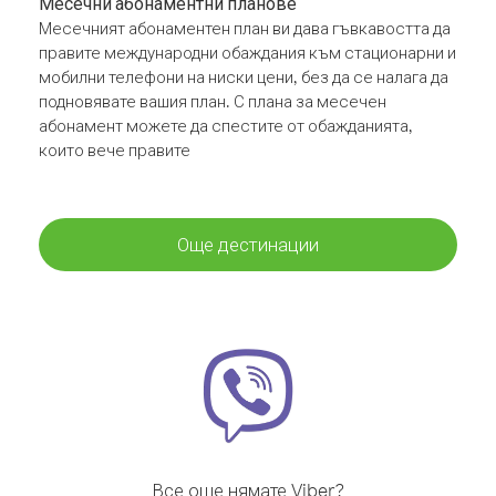
Месечни абонаментни планове
Месечният абонаментен план ви дава гъвкавостта да
правите международни обаждания към стационарни и
мобилни телефони на ниски цени, без да се налага да
подновявате вашия план. С плана за месечен
абонамент можете да спестите от обажданията,
които вече правите
Още дестинации
Все още нямате Viber?