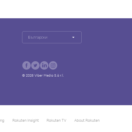
Български
©
2026
Viber Media S.à r.l.
ing
Rakuten Insight
Rakuten TV
About Rakuten