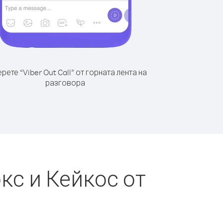
рете “Viber Out Call” от горната лента на
разговора
кс и Кейкос от