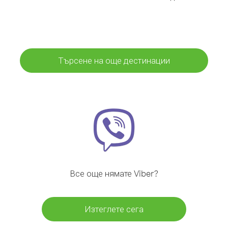
Търсене на още дестинации
Все още нямате Viber?
Изтеглете сега