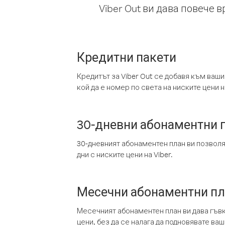
Viber Out ви дава повече 
Кредитни пакети
Кредитът за Viber Out се добавя към ваши
кой да е номер по света на ниските цени на
30-дневни абонаментни 
30-дневният абонаментен план ви позвол
дни с ниските цени на Viber.
Месечни абонаментни п
Месечният абонаментен план ви дава гъв
цени, без да се налага да подновявате ва