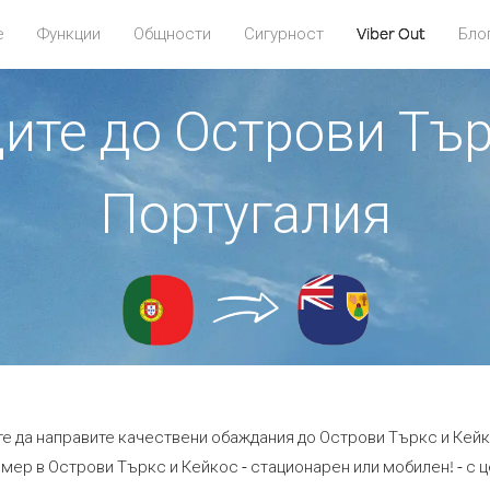
е
Функции
Общности
Сигурност
Viber Out
Бло
дите до Острови Тър
Португалия
те да направите качествени обаждания до Острови Търкс и Кейк
мер в Острови Търкс и Кейкос - стационарен или мобилен! - с це