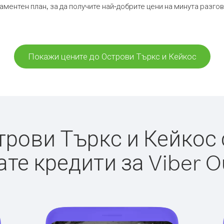
аментен план, за да получите най-добрите цени на минута разг
Покажи цените до Острови Търкс и Кейкос
рови Търкс и Кейкос с 
те кредити за Viber O