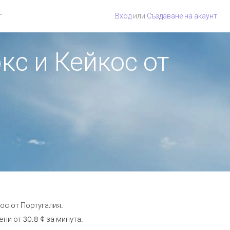
г
Вход
или
Създаване на акаунт
кс и Кейкос от
ос от Португалия.
ни от 30.8 ¢ за минута.