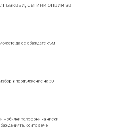
е гъвкави, евтини опции за
т можете да се обаждате към
 избор в продължение на 30
и мобилни телефони на ниски
обажданията, които вече