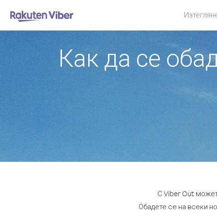
Изтеглян
Как да се оба
С Viber Out може
Обадете се на всеки но