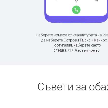
Наберете номера от клавиатурата на Vib
да наберете Острови Търкс и Кейкос 
Португалия, наберете както
следва:
+
+
1
Местен номер
Съвети за оба