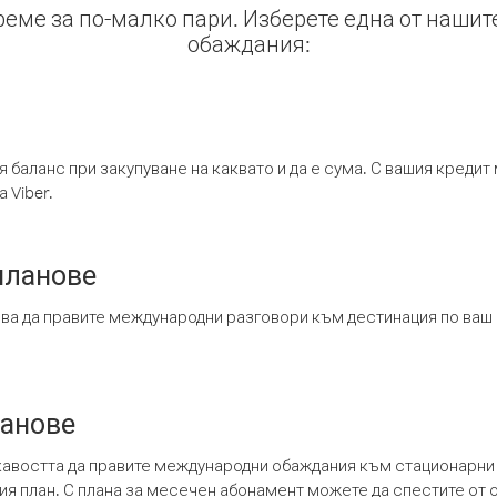
време за по-малко пари. Изберете една от нашит
обаждания:
я баланс при закупуване на каквато и да е сума. С вашия креди
 Viber.
планове
ява да правите международни разговори към дестинация по ваш
ланове
кавостта да правите международни обаждания към стационарни 
шия план. С плана за месечен абонамент можете да спестите от 