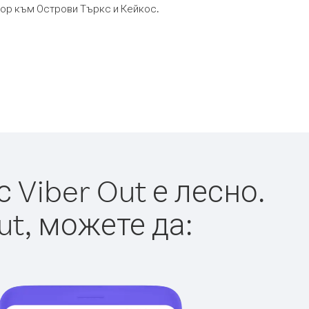
овор към Острови Търкс и Кейкос.
Viber Out е лесно.
ut, можете да: