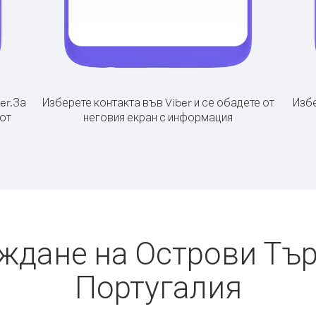
er.
За
Изберете контакта във Viber и се обадете от
Избе
от
неговия екран с информация
ждане на Острови Тър
Португалия