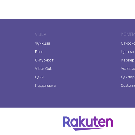
VIBER
КОМП
Функции
Относно
Блог
Център
Сигурност
Кариер
Viber Out
Услови
Цени
Деклар
Поддръжка
Custome