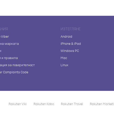
АНИЯ
ИЗТЕГЛЯНЕ
 Viber
Android
 на марката
iPhone & iPad
и
Windows PC
я и правила
Mac
ация за поверителност
Linux
r Complaints Code
Rakuten Viki
Rakuten Kobo
Rakuten Travel
Rakuten Market