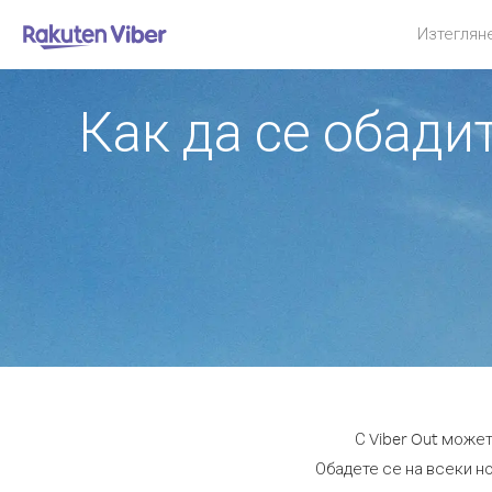
Изтеглян
Как да се обади
С Viber Out може
Обадете се на всеки но