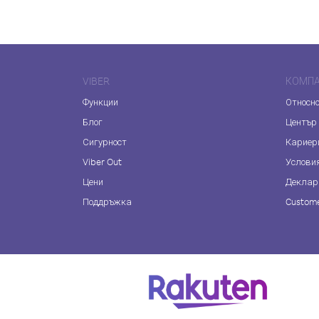
VIBER
КОМП
Функции
Относно
Блог
Център
Сигурност
Кариер
Viber Out
Услови
Цени
Деклар
Поддръжка
Custome