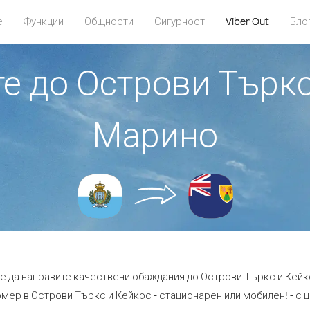
е
Функции
Общности
Сигурност
Viber Out
Бло
те до Острови Търкс
Марино
те да направите качествени обаждания до Острови Търкс и Кейк
мер в Острови Търкс и Кейкос - стационарен или мобилен! - с це