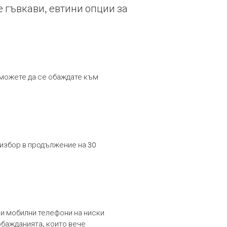
е гъвкави, евтини опции за
т можете да се обаждате към
 избор в продължение на 30
и мобилни телефони на ниски
обажданията, които вече