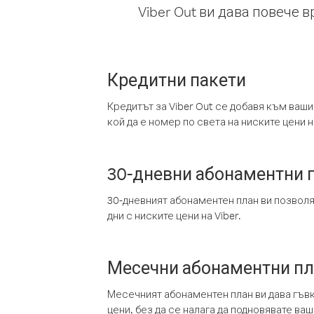
Viber Out ви дава повече 
Кредитни пакети
Кредитът за Viber Out се добавя към ваши
кой да е номер по света на ниските цени на
30-дневни абонаментни 
30-дневният абонаментен план ви позвол
дни с ниските цени на Viber.
Месечни абонаментни п
Месечният абонаментен план ви дава гъв
цени, без да се налага да подновявате ва