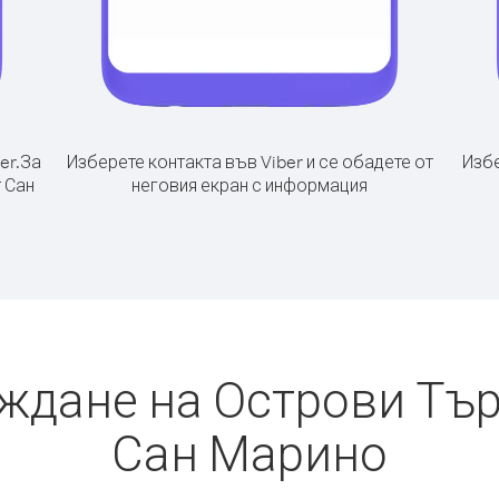
er.
За
Изберете контакта във Viber и се обадете от
Избе
 Сан
неговия екран с информация
ждане на Острови Тър
Сан Марино