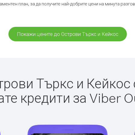
аментен план, за да получите най-добрите цени на минута разг
Покажи цените до Острови Търкс и Кейкос
рови Търкс и Кейкос с 
те кредити за Viber O