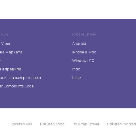
АНИЯ
ИЗТЕГЛЯНЕ
 Viber
Android
 на марката
iPhone & iPad
и
Windows PC
я и правила
Mac
ация за поверителност
Linux
r Complaints Code
Rakuten Viki
Rakuten Kobo
Rakuten Travel
Rakuten Market