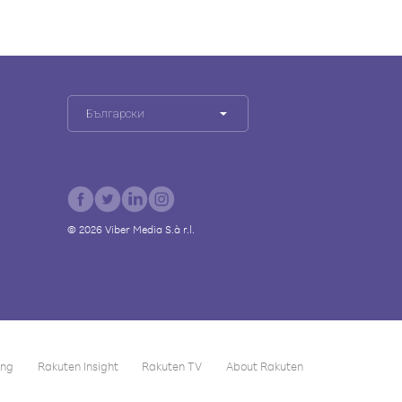
Български
©
2026
Viber Media S.à r.l.
ing
Rakuten Insight
Rakuten TV
About Rakuten