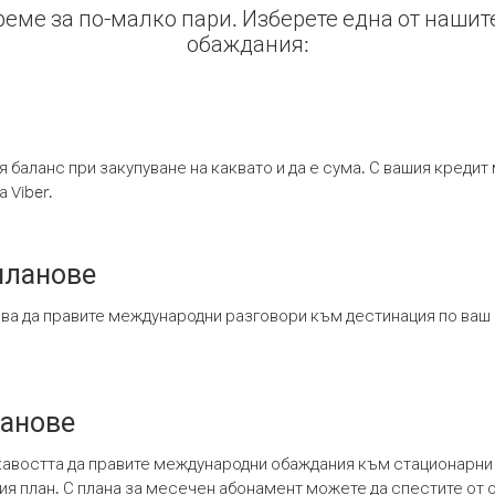
време за по-малко пари. Изберете една от нашит
обаждания:
я баланс при закупуване на каквато и да е сума. С вашия креди
 Viber.
планове
ява да правите международни разговори към дестинация по ваш
ланове
кавостта да правите международни обаждания към стационарни 
шия план. С плана за месечен абонамент можете да спестите от 