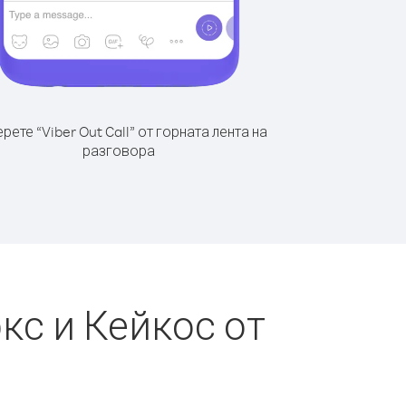
рете “Viber Out Call” от горната лента на
разговора
кс и Кейкос от