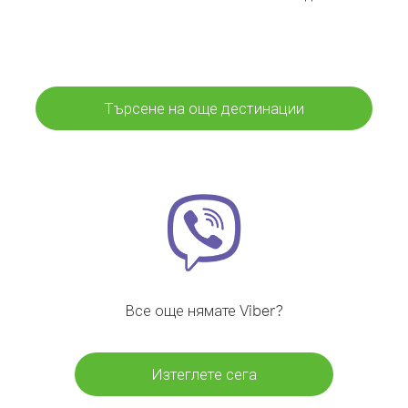
Търсене на още дестинации
Все още нямате Viber?
Изтеглете сега