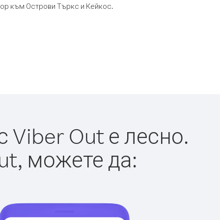
овор към Острови Търкс и Кейкос.
Viber Out е лесно.
ut, можете да: