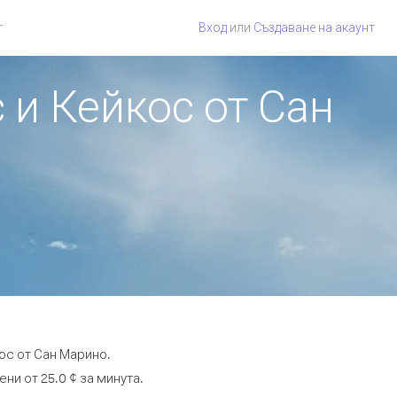
г
Вход
или
Създаване на акаунт
 и Кейкос от Сан
ос от Сан Марино.
ни от 25.0 ¢ за минута.