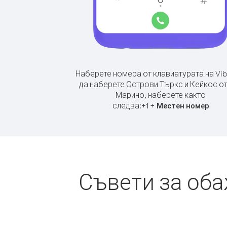
Наберете номера от клавиатурата на Vib
да наберете Острови Търкс и Кейкос от
Марино, наберете както
следва:
+
+
1
Местен номер
Съвети за оба