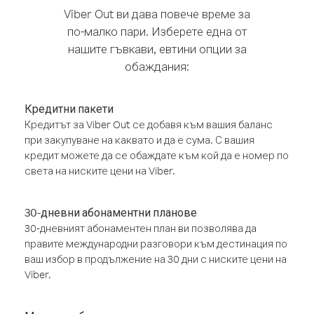
Viber Out ви дава повече време за
по-малко пари. Изберете една от
нашите гъвкави, евтини опции за
обаждания:
Кредитни пакети
Кредитът за Viber Out се добавя към вашия баланс
при закупуване на каквато и да е сума. С вашия
кредит можете да се обаждате към кой да е номер по
света на ниските цени на Viber.
30-дневни абонаментни планове
30-дневният абонаментен план ви позволява да
правите международни разговори към дестинация по
ваш избор в продължение на 30 дни с ниските цени на
Viber.