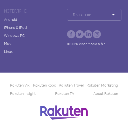
ИЗТЕГЛЯНЕ
Български
Android
iPhone & iPad
Windows PC
Mac
©
2026
Viber Media S.à r.l.
Linux
Rakuten Viki
Rakuten Kobo
Rakuten Travel
Rakuten Marketing
Rakuten Insight
Rakuten TV
About Rakuten