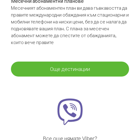
Месечни абонаментни планове
Месечният абонаментен план ви дава гъвкавостта да
правите международни обаждания към стационарни и
мобилни телефони на ниски цени, без да се налага да
подновявате вашия план. С плана за месечен
абонамент можете да спестите от обажданията,
които вече правите
Още дестинации
Все още нямате Viber?