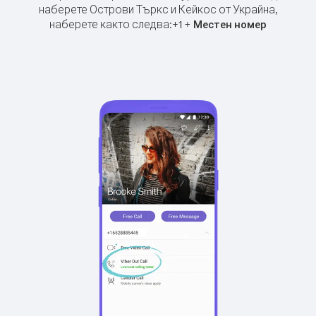
наберете Острови Търкс и Кейкос от Украйна,
наберете както следва:
+
+
1
Местен номер