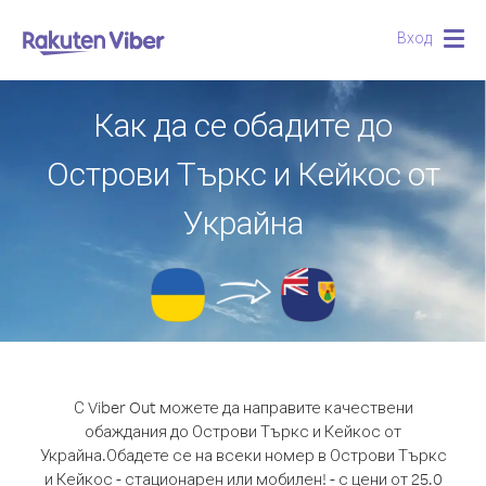
Вход
Togg
navig
Как да се обадите до
Острови Търкс и Кейкос от
Украйна
С Viber Out можете да направите качествени
обаждания до Острови Търкс и Кейкос от
Украйна.
Обадете се на всеки номер в Острови Търкс
и Кейкос - стационарен или мобилен! - с цени от 25.0